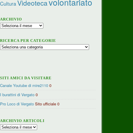
volontariato
Videoteca
Cultura
ARCHIVIO
Archivio
RICERCA PER CATEGORIE
Ricerca
per
categorie
SITI AMICI DA VISITARE
Canale Youtube di mire2110
0
I burattini di Vergato
0
Pro Loco di Vergato
Sito ufficiale 0
ARCHIVIO ARTICOLI
Archivio
articoli