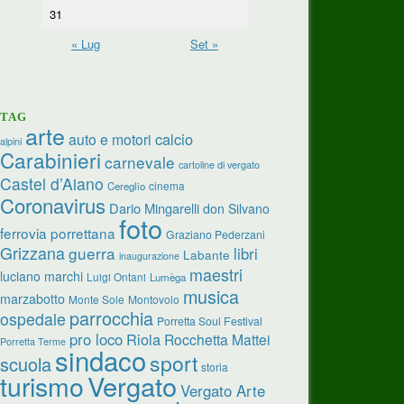
31
« Lug
Set »
TAG
arte
calcio
auto e motori
alpini
Carabinieri
carnevale
cartoline di vergato
Castel d’Aiano
cinema
Cereglio
Coronavirus
Dario Mingarelli
don Silvano
foto
ferrovia porrettana
Graziano Pederzani
Grizzana
guerra
libri
Labante
inaugurazione
maestri
luciano marchi
Luigi Ontani
Lumèga
musica
marzabotto
Monte Sole
Montovolo
parrocchia
ospedale
Porretta Soul Festival
pro loco
Riola
Rocchetta Mattei
Porretta Terme
sindaco
sport
scuola
storia
turismo
Vergato
Vergato Arte