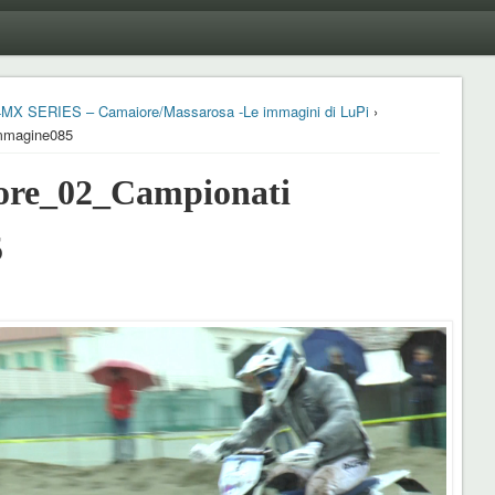
 24MX SERIES – Camaiore/Massarosa -Le immagini di LuPi
›
mmagine085
re_02_Campionati
5