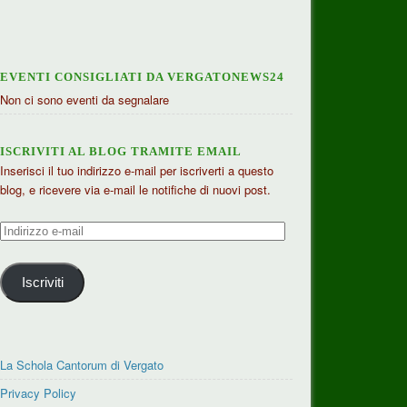
EVENTI CONSIGLIATI DA VERGATONEWS24
Non ci sono eventi da segnalare
ISCRIVITI AL BLOG TRAMITE EMAIL
Inserisci il tuo indirizzo e-mail per iscriverti a questo
blog, e ricevere via e-mail le notifiche di nuovi post.
Indirizzo
e-
mail
Iscriviti
La Schola Cantorum di Vergato
Privacy Policy