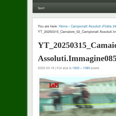
Sport
You are here:
Home
›
Campionati Assoluti d’Italia
YT_20250315_Camaiore_02_Campionati Assoluti.I
YT_20250315_Camaio
Assoluti.Immagine08
2025-03-16 | Full size is
1920 × 1080
pixels