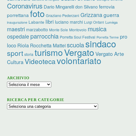
Coronavirus
ferrovia
Dario Mingarelli
don Silvano
foto
Grizzana
guerra
porrettana
Graziano Pederzani
libri
luciano marchi
Labante
Luigi Ontani
Lumèga
inaugurazione
musica
maestri
marzabotto
Monte Sole
Montovolo
parrocchia
ospedale
pro
Porretta Soul Festival
Porretta Terme
sindaco
scuola
loco
Riola
Rocchetta Mattei
turismo
Vergato
sport
Vergato Arte
storia
volontariato
Videoteca
Cultura
ARCHIVIO
Archivio
RICERCA PER CATEGORIE
Ricerca
per
categorie