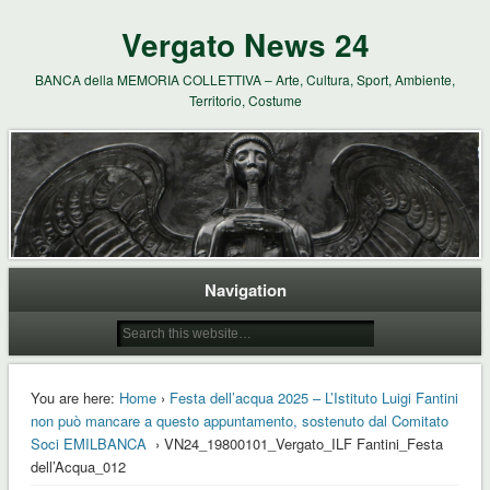
Vergato News 24
BANCA della MEMORIA COLLETTIVA – Arte, Cultura, Sport, Ambiente,
Territorio, Costume
Navigation
You are here:
Home
›
Festa dell’acqua 2025 – L’Istituto Luigi Fantini
non può mancare a questo appuntamento, sostenuto dal Comitato
Soci EMILBANCA
› VN24_19800101_Vergato_ILF Fantini_Festa
dell’Acqua_012