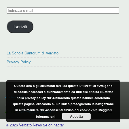
Indirizzo
e-
mail
Iscriviti
La Schola Cantorum di Vergato
Privacy Policy
Questo sito o gli strumenti terzi da questo utilizzati si avvalgono
PRIVACY POLICY
di cookie necessari al funzionamento ed utili alle finalità illustrate
privacy policy
nella privacy policy.<br>Chiudendo questo banner, scorrendo
questa pagina, cliccando su un link o proseguendo la navigazione
CONTATTI:
in altra maniera,<br>acconsenti all'uso dei cookie.<br>
Maggiori
Email:
info@vergatonews24.it
Accetta
informazioni
© 2026 Vergato News 24 on hactar