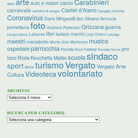
arte
Carabinieri
calcio
auto e motori
alpini
carnevale
Castel d’Aiano
cinema
Cereglio
cartoline di vergato
Coronavirus
ferrovia
Dario Mingarelli
don Silvano
foto
Grizzana
guerra
porrettana
Graziano Pederzani
libri
luciano marchi
Labante
Luigi Ontani
Lumèga
inaugurazione
musica
maestri
marzabotto
Monte Sole
Montovolo
parrocchia
ospedale
pro
Porretta Soul Festival
Porretta Terme
sindaco
scuola
loco
Riola
Rocchetta Mattei
turismo
Vergato
sport
Vergato Arte
storia
volontariato
Videoteca
Cultura
ARCHIVIO
Archivio
RICERCA PER CATEGORIE
Ricerca
per
categorie