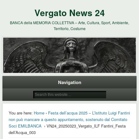
Vergato News 24
BANCA della MEMORIA COLLETTIVA – Arte, Cultura, Sport, Ambiente,
Territorio, Costume
Navigation
You are here:
Home
›
Festa dell’acqua 2025 – L’Istituto Luigi Fantini
non può mancare a questo appuntamento, sostenuto dal Comitato
Soci EMILBANCA
› VN24_20250323_Vergato_ILF Fantini_Festa
dell’Acqua_003