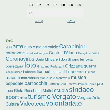
24
25
26
27
28
29
30
31
« Lug
Set »
TAG
arte
Carabinieri
calcio
auto e motori
alpini
carnevale
Castel d’Aiano
cinema
Cereglio
cartoline di vergato
Coronavirus
ferrovia
Dario Mingarelli
don Silvano
foto
Grizzana
guerra
porrettana
Graziano Pederzani
libri
luciano marchi
Labante
Luigi Ontani
Lumèga
inaugurazione
musica
maestri
marzabotto
Monte Sole
Montovolo
parrocchia
ospedale
pro
Porretta Soul Festival
Porretta Terme
sindaco
scuola
loco
Riola
Rocchetta Mattei
turismo
Vergato
sport
Vergato Arte
storia
volontariato
Videoteca
Cultura