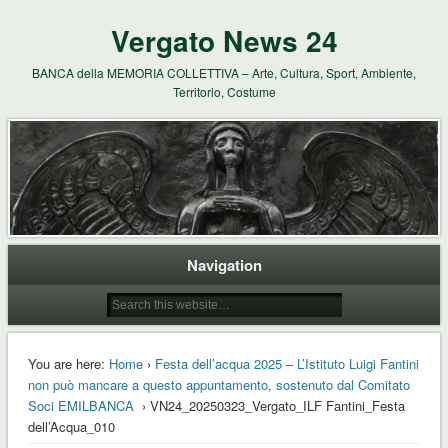
Vergato News 24
BANCA della MEMORIA COLLETTIVA – Arte, Cultura, Sport, Ambiente,
Territorio, Costume
Navigation
You are here:
Home
›
Festa dell’acqua 2025 – L’Istituto Luigi Fantini
non può mancare a questo appuntamento, sostenuto dal Comitato
Soci EMILBANCA
› VN24_20250323_Vergato_ILF Fantini_Festa
dell’Acqua_010