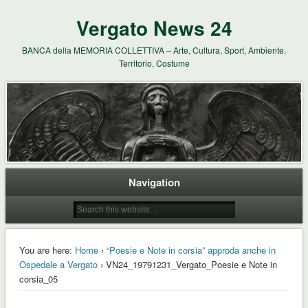
Vergato News 24
BANCA della MEMORIA COLLETTIVA – Arte, Cultura, Sport, Ambiente,
Territorio, Costume
Navigation
You are here:
Home
›
“Poesie e Note in corsia” approda anche in
Ospedale a Vergato
› VN24_19791231_Vergato_Poesie e Note in
corsia_05