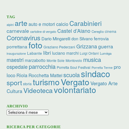
TAG
arte
Carabinieri
calcio
auto e motori
alpini
carnevale
Castel d’Aiano
cinema
Cereglio
cartoline di vergato
Coronavirus
ferrovia
Dario Mingarelli
don Silvano
foto
Grizzana
guerra
porrettana
Graziano Pederzani
libri
luciano marchi
Labante
Luigi Ontani
Lumèga
inaugurazione
musica
maestri
marzabotto
Monte Sole
Montovolo
parrocchia
ospedale
pro
Porretta Soul Festival
Porretta Terme
sindaco
scuola
loco
Riola
Rocchetta Mattei
turismo
Vergato
sport
Vergato Arte
storia
volontariato
Videoteca
Cultura
ARCHIVIO
Archivio
RICERCA PER CATEGORIE