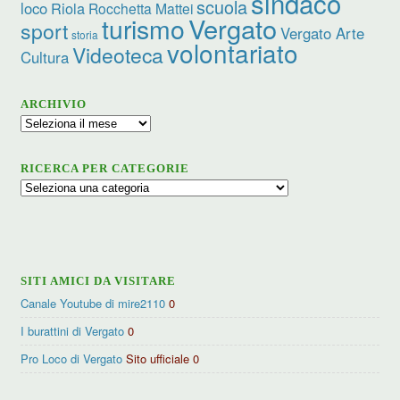
sindaco
scuola
loco
Riola
Rocchetta Mattei
turismo
Vergato
sport
Vergato Arte
storia
volontariato
Videoteca
Cultura
ARCHIVIO
Archivio
RICERCA PER CATEGORIE
Ricerca
per
categorie
SITI AMICI DA VISITARE
Canale Youtube di mire2110
0
I burattini di Vergato
0
Pro Loco di Vergato
Sito ufficiale 0