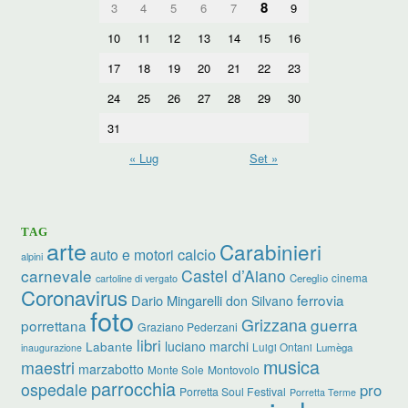
8
3
4
5
6
7
9
10
11
12
13
14
15
16
17
18
19
20
21
22
23
24
25
26
27
28
29
30
31
« Lug
Set »
TAG
arte
Carabinieri
calcio
auto e motori
alpini
carnevale
Castel d’Aiano
cinema
Cereglio
cartoline di vergato
Coronavirus
ferrovia
Dario Mingarelli
don Silvano
foto
Grizzana
guerra
porrettana
Graziano Pederzani
libri
luciano marchi
Labante
Luigi Ontani
Lumèga
inaugurazione
musica
maestri
marzabotto
Monte Sole
Montovolo
parrocchia
ospedale
pro
Porretta Soul Festival
Porretta Terme