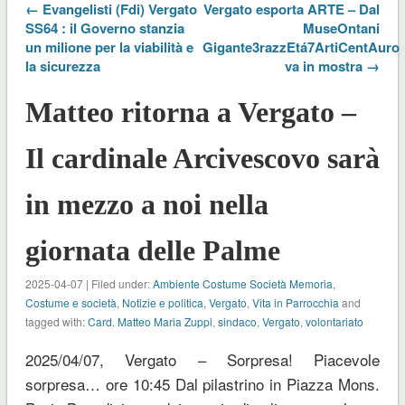
← Evangelisti (Fdi) Vergato
Vergato esporta ARTE – Dal
SS64 : il Governo stanzia
MuseOntani
un milione per la viabilità e
Gigante3razzEtá7ArtiCentAuro
la sicurezza
va in mostra →
Matteo ritorna a Vergato –
Il cardinale Arcivescovo sarà
in mezzo a noi nella
giornata delle Palme
2025-04-07 | Filed under:
Ambiente Costume Società Memoria
,
Costume e società
,
Notizie e politica
,
Vergato
,
Vita in Parrocchia
and
tagged with:
Card. Matteo Maria Zuppi
,
sindaco
,
Vergato
,
volontariato
2025/04/07, Vergato – Sorpresa! Piacevole
sorpresa… ore 10:45 Dal pilastrino in Piazza Mons.