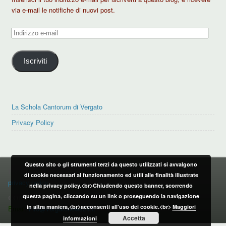
via e-mail le notifiche di nuovi post.
Indirizzo
e-
mail
Iscriviti
La Schola Cantorum di Vergato
Privacy Policy
Questo sito o gli strumenti terzi da questo utilizzati si avvalgono
PRIVACY POLICY
di cookie necessari al funzionamento ed utili alle finalità illustrate
privacy policy
nella privacy policy.<br>Chiudendo questo banner, scorrendo
questa pagina, cliccando su un link o proseguendo la navigazione
CONTATTI:
in altra maniera,<br>acconsenti all'uso dei cookie.<br>
Maggiori
Email:
info@vergatonews24.it
Accetta
informazioni