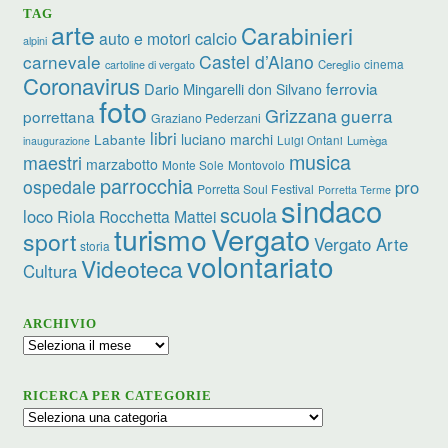
TAG
arte
Carabinieri
calcio
auto e motori
alpini
carnevale
Castel d’Aiano
cinema
Cereglio
cartoline di vergato
Coronavirus
ferrovia
Dario Mingarelli
don Silvano
foto
Grizzana
guerra
porrettana
Graziano Pederzani
libri
luciano marchi
Labante
Luigi Ontani
Lumèga
inaugurazione
musica
maestri
marzabotto
Monte Sole
Montovolo
parrocchia
ospedale
pro
Porretta Soul Festival
Porretta Terme
sindaco
scuola
loco
Riola
Rocchetta Mattei
turismo
Vergato
sport
Vergato Arte
storia
volontariato
Videoteca
Cultura
ARCHIVIO
Archivio
RICERCA PER CATEGORIE
Ricerca
per