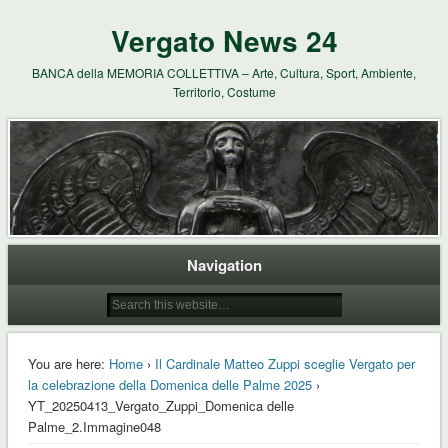
Vergato News 24
BANCA della MEMORIA COLLETTIVA – Arte, Cultura, Sport, Ambiente,
Territorio, Costume
Navigation
You are here:
Home
›
Il Cardinale Matteo Zuppi sceglie Vergato per
la celebrazione della Domenica delle Palme 2025
›
YT_20250413_Vergato_Zuppi_Domenica delle
Palme_2.Immagine048