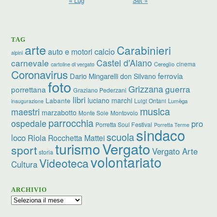
« Lug
Set »
TAG
arte
Carabinieri
calcio
auto e motori
alpini
carnevale
Castel d’Aiano
cinema
Cereglio
cartoline di vergato
Coronavirus
ferrovia
Dario Mingarelli
don Silvano
foto
Grizzana
guerra
porrettana
Graziano Pederzani
libri
luciano marchi
Labante
Luigi Ontani
Lumèga
inaugurazione
musica
maestri
marzabotto
Monte Sole
Montovolo
parrocchia
ospedale
pro
Porretta Soul Festival
Porretta Terme
sindaco
scuola
loco
Riola
Rocchetta Mattei
turismo
Vergato
sport
Vergato Arte
storia
volontariato
Videoteca
Cultura
ARCHIVIO
Archivio