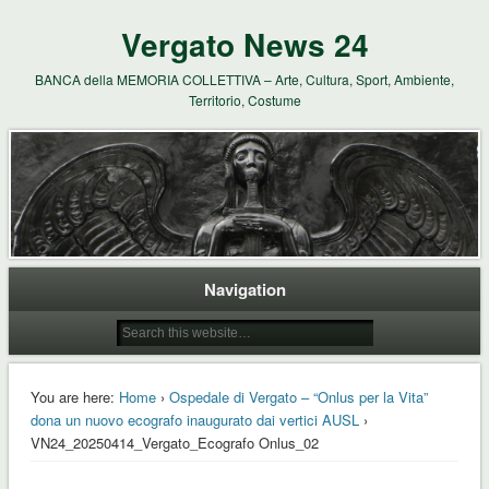
Vergato News 24
BANCA della MEMORIA COLLETTIVA – Arte, Cultura, Sport, Ambiente,
Territorio, Costume
Navigation
You are here:
Home
›
Ospedale di Vergato – “Onlus per la Vita”
dona un nuovo ecografo inaugurato dai vertici AUSL
›
VN24_20250414_Vergato_Ecografo Onlus_02