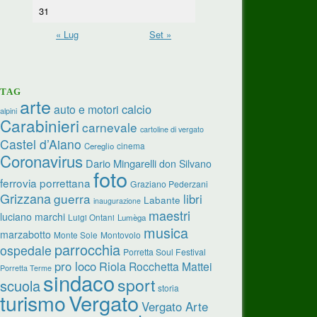
31
« Lug
Set »
TAG
arte
calcio
auto e motori
alpini
Carabinieri
carnevale
cartoline di vergato
Castel d’Aiano
cinema
Cereglio
Coronavirus
Dario Mingarelli
don Silvano
foto
ferrovia porrettana
Graziano Pederzani
Grizzana
guerra
libri
Labante
inaugurazione
maestri
luciano marchi
Luigi Ontani
Lumèga
musica
marzabotto
Monte Sole
Montovolo
parrocchia
ospedale
Porretta Soul Festival
pro loco
Riola
Rocchetta Mattei
Porretta Terme
sindaco
sport
scuola
storia
Vergato
turismo
Vergato Arte