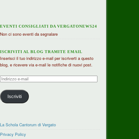
EVENTI CONSIGLIATI DA VERGATONEWS24
Non ci sono eventi da segnalare
ISCRIVITI AL BLOG TRAMITE EMAIL
Inserisci il tuo indirizzo e-mail per iscriverti a questo
blog, e ricevere via e-mail le notifiche di nuovi post.
Indirizzo
e-
mail
Iscriviti
La Schola Cantorum di Vergato
Privacy Policy