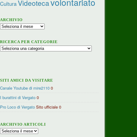
volontariato
Videoteca
Cultura
ARCHIVIO
Archivio
RICERCA PER CATEGORIE
Ricerca
per
categorie
SITI AMICI DA VISITARE
Canale Youtube di mire2110
0
I burattini di Vergato
0
Pro Loco di Vergato
Sito ufficiale 0
ARCHIVIO ARTICOLI
Archivio
articoli