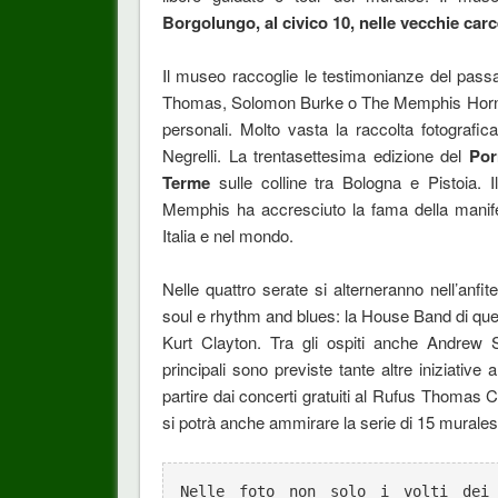
Borgolungo, al civico 10, nelle vecchie car
Il museo raccoglie le testimonianze del pass
Thomas, Solomon Burke o The Memphis Horns di
personali. Molto vasta la raccolta fotografic
Negrelli. La trentasettesima edizione del
Por
Terme
sulle colline tra Bologna e Pistoia. Il
Memphis ha accresciuto la fama della manifes
Italia e nel mondo.
Nelle quattro serate si alterneranno nell’anf
soul e rhythm and blues: la House Band di qu
Kurt Clayton. Tra gli ospiti anche Andrew 
principali sono previste tante altre iniziative
partire dai concerti gratuiti al Rufus Thomas C
si potrà anche ammirare la serie di 15 murales d
Nelle foto non solo i volti dei 