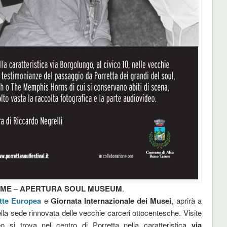
RME
–
APERTURA SOUL MUSEUM
.
tte Europea
e
Giornata Internazionale dei Musei
, aprirà a
lla sede rinnovata delle vecchie carceri ottocentesche. Visite
o si trova nel centro di Porretta nella caratteristica
via