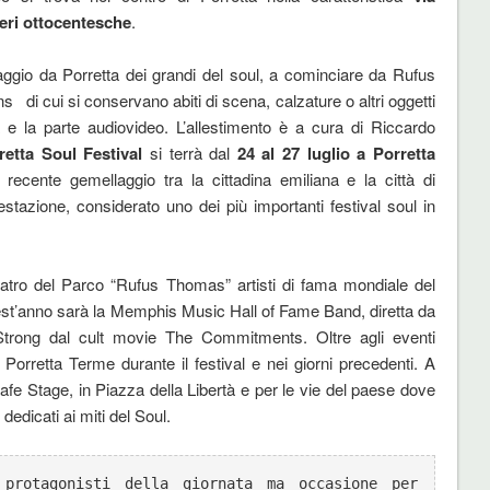
ceri ottocentesche
.
aggio da Porretta dei grandi del soul, a cominciare da Rufus
 cui si conservano abiti di scena, calzature o altri oggetti
a e la parte audiovideo. L’allestimento è a cura di Riccardo
retta Soul Festival
si terrà dal
24 al 27 luglio a Porretta
 recente gemellaggio tra la cittadina emiliana e la città di
tazione, considerato uno dei più importanti festival soul in
iteatro del Parco “Rufus Thomas” artisti di fama mondiale del
est’anno sarà la Memphis Music Hall of Fame Band, diretta da
Strong dal cult movie The Commitments. Oltre agli eventi
 a Porretta Terme durante il festival e nei giorni precedenti. A
afe Stage, in Piazza della Libertà e per le vie del paese dove
edicati ai miti del Soul.
protagonisti della giornata ma occasione per 