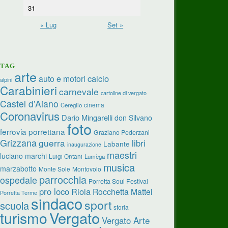
31
« Lug
Set »
TAG
arte
calcio
auto e motori
alpini
Carabinieri
carnevale
cartoline di vergato
Castel d’Aiano
cinema
Cereglio
Coronavirus
Dario Mingarelli
don Silvano
foto
ferrovia porrettana
Graziano Pederzani
Grizzana
guerra
libri
Labante
inaugurazione
maestri
luciano marchi
Luigi Ontani
Lumèga
musica
marzabotto
Monte Sole
Montovolo
parrocchia
ospedale
Porretta Soul Festival
pro loco
Riola
Rocchetta Mattei
Porretta Terme
sindaco
sport
scuola
storia
turismo
Vergato
Vergato Arte