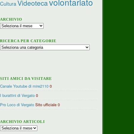
volontariato
Videoteca
Cultura
ARCHIVIO
Archivio
RICERCA PER CATEGORIE
Ricerca
per
categorie
SITI AMICI DA VISITARE
Canale Youtube di mire2110
0
I burattini di Vergato
0
Pro Loco di Vergato
Sito ufficiale 0
ARCHIVIO ARTICOLI
Archivio
articoli