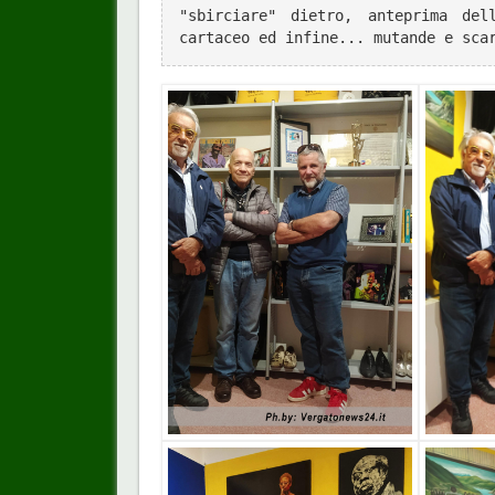
"sbirciare" dietro, anteprima del
cartaceo ed infine... mutande e sca