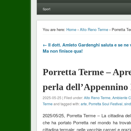
Sport
You are here:
Home
›
Alto Reno Terme
› Porretta Te
← Il dott. Amleto Gardenghi saluta e se ne 
Ma non finisce qua!
Porretta Terme – Apre
perla dell’Appennino
2025-05-25 | Filed under:
Alto Reno Terme
,
Ambiente C
Terme
and tagged with:
arte
,
Porretta Soul Festival
,
sin
2025/05/25, Porretta Terme – La cittadina del
che ha portato Porretta nel mondo ha trovato
cittadina termale: nelle vecchie carceri e gra