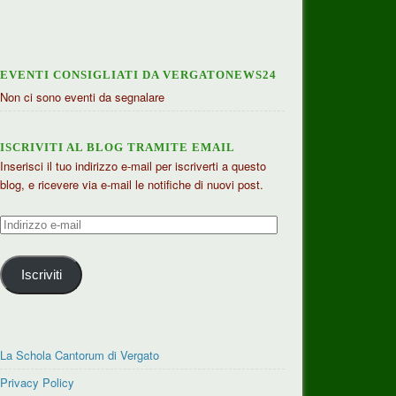
EVENTI CONSIGLIATI DA VERGATONEWS24
Non ci sono eventi da segnalare
ISCRIVITI AL BLOG TRAMITE EMAIL
Inserisci il tuo indirizzo e-mail per iscriverti a questo
blog, e ricevere via e-mail le notifiche di nuovi post.
Indirizzo
e-
mail
Iscriviti
La Schola Cantorum di Vergato
Privacy Policy