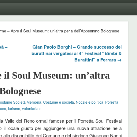
rme – Apre il Soul Museum: un’altra perla dell’Appennino Bolognese
và –
Gian Paolo Borghi – Grande successo dei
burattinai vergatesi al 4° Festival “Bimbi &
Burattini” a Ferrara →
 il Soul Museum: un’altra
 Bolognese
ostume Società Memoria
,
Costume e società
,
Notizie e politica
,
Porretta
daco
,
turismo
,
volontariato
la Valle del Reno ormai famosa per il Porretta Soul Festival
 il locale giusto per aggiungere una nuova attrazione nella
zie alla disponibilità del Comune e del sindaco Giuseppe Nanni