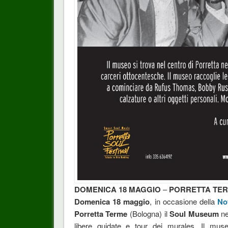
DOMENICA 18 MAGGIO
–
PORRETTA TE
Domenica 18 maggio
, in occasione della
No
Porretta Terme
(Bologna) il
Soul Museum
ne
libere guidate e tour dei murales. Il muse