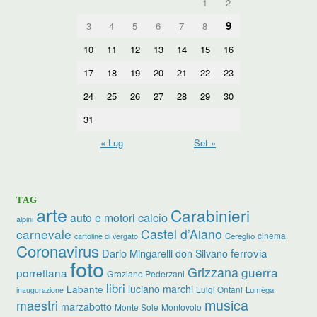
1
2
9
3
4
5
6
7
8
10
11
12
13
14
15
16
17
18
19
20
21
22
23
24
25
26
27
28
29
30
31
« Lug
Set »
TAG
arte
Carabinieri
calcio
auto e motori
alpini
carnevale
Castel d’Aiano
cinema
Cereglio
cartoline di vergato
Coronavirus
ferrovia
Dario Mingarelli
don Silvano
foto
Grizzana
guerra
porrettana
Graziano Pederzani
libri
luciano marchi
Labante
Luigi Ontani
Lumèga
inaugurazione
musica
maestri
marzabotto
Monte Sole
Montovolo