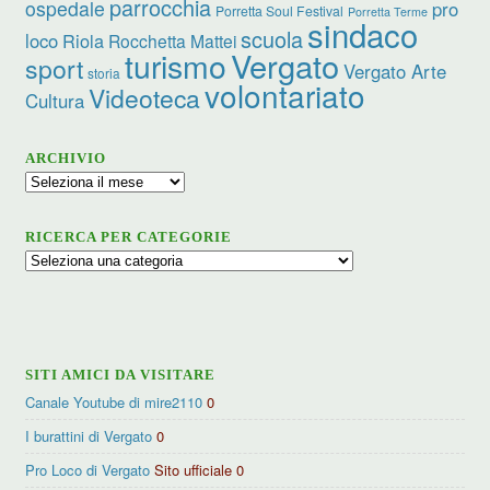
parrocchia
ospedale
pro
Porretta Soul Festival
Porretta Terme
sindaco
scuola
loco
Riola
Rocchetta Mattei
turismo
Vergato
sport
Vergato Arte
storia
volontariato
Videoteca
Cultura
ARCHIVIO
Archivio
RICERCA PER CATEGORIE
Ricerca
per
categorie
SITI AMICI DA VISITARE
Canale Youtube di mire2110
0
I burattini di Vergato
0
Pro Loco di Vergato
Sito ufficiale 0