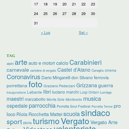
17
18
19
20
21
22
23
24
25
26
27
28
29
30
31
« Lug
Set »
TAG
arte
Carabinieri
calcio
auto e motori
alpini
carnevale
Castel d’Aiano
cinema
Cereglio
cartoline di vergato
Coronavirus
ferrovia
Dario Mingarelli
don Silvano
foto
Grizzana
guerra
porrettana
Graziano Pederzani
libri
luciano marchi
Labante
Luigi Ontani
Lumèga
inaugurazione
musica
maestri
marzabotto
Monte Sole
Montovolo
parrocchia
ospedale
pro
Porretta Soul Festival
Porretta Terme
sindaco
scuola
loco
Riola
Rocchetta Mattei
turismo
Vergato
sport
Vergato Arte
storia
volontariato