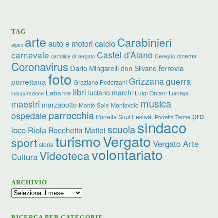
TAG
arte
Carabinieri
calcio
auto e motori
alpini
carnevale
Castel d’Aiano
cinema
Cereglio
cartoline di vergato
Coronavirus
ferrovia
Dario Mingarelli
don Silvano
foto
Grizzana
guerra
porrettana
Graziano Pederzani
libri
Labante
luciano marchi
Luigi Ontani
Lumèga
inaugurazione
musica
maestri
marzabotto
Monte Sole
Montovolo
parrocchia
ospedale
pro
Porretta Soul Festival
Porretta Terme
sindaco
scuola
loco
Riola
Rocchetta Mattei
Vergato
turismo
sport
Vergato Arte
storia
volontariato
Videoteca
Cultura
ARCHIVIO
Archivio
RICERCA PER CATEGORIE