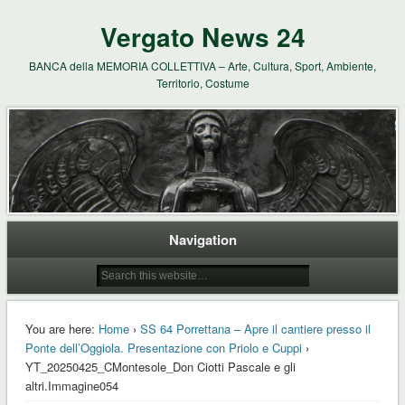
Vergato News 24
BANCA della MEMORIA COLLETTIVA – Arte, Cultura, Sport, Ambiente,
Territorio, Costume
Navigation
You are here:
Home
›
SS 64 Porrettana – Apre il cantiere presso il
Ponte dell’Oggiola. Presentazione con Priolo e Cuppi
›
YT_20250425_CMontesole_Don Ciotti Pascale e gli
altri.Immagine054