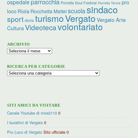
parrocchia
ospedale
pro
Porretta Soul Festival
Porretta Terme
sindaco
scuola
loco
Riola
Rocchetta Mattei
turismo
Vergato
sport
Vergato Arte
storia
volontariato
Videoteca
Cultura
ARCHIVIO
Archivio
RICERCA PER CATEGORIE
Ricerca
per
categorie
SITI AMICI DA VISITARE
Canale Youtube di mire2110
0
I burattini di Vergato
0
Pro Loco di Vergato
Sito ufficiale 0