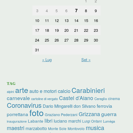
1
2
7
3
4
5
6
8
9
10
11
12
13
14
15
16
17
18
19
20
21
22
23
24
25
26
27
28
29
30
31
« Lug
Set »
TAG
arte
Carabinieri
calcio
auto e motori
alpini
carnevale
Castel d’Aiano
cinema
Cereglio
cartoline di vergato
Coronavirus
ferrovia
Dario Mingarelli
don Silvano
foto
Grizzana
guerra
porrettana
Graziano Pederzani
libri
luciano marchi
Labante
Luigi Ontani
Lumèga
inaugurazione
musica
maestri
marzabotto
Monte Sole
Montovolo