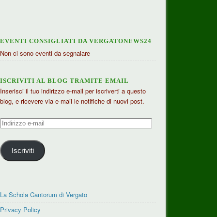
EVENTI CONSIGLIATI DA VERGATONEWS24
Non ci sono eventi da segnalare
ISCRIVITI AL BLOG TRAMITE EMAIL
Inserisci il tuo indirizzo e-mail per iscriverti a questo
blog, e ricevere via e-mail le notifiche di nuovi post.
Indirizzo
e-
mail
Iscriviti
La Schola Cantorum di Vergato
Privacy Policy