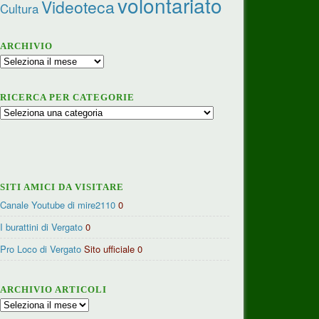
volontariato
Videoteca
Cultura
ARCHIVIO
Archivio
RICERCA PER CATEGORIE
Ricerca
per
categorie
SITI AMICI DA VISITARE
Canale Youtube di mire2110
0
I burattini di Vergato
0
Pro Loco di Vergato
Sito ufficiale 0
ARCHIVIO ARTICOLI
Archivio
articoli