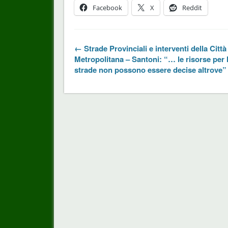
Facebook
X
Reddit
← Strade Provinciali e interventi della Città
Metropolitana – Santoni: “… le risorse per 
strade non possono essere decise altrove”