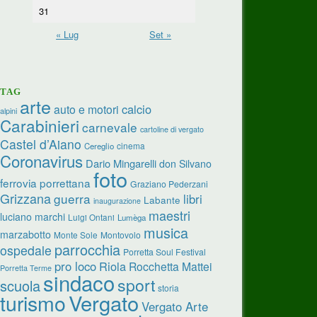
31
« Lug
Set »
TAG
arte
calcio
auto e motori
alpini
Carabinieri
carnevale
cartoline di vergato
Castel d’Aiano
cinema
Cereglio
Coronavirus
Dario Mingarelli
don Silvano
foto
ferrovia porrettana
Graziano Pederzani
Grizzana
guerra
libri
Labante
inaugurazione
maestri
luciano marchi
Luigi Ontani
Lumèga
musica
marzabotto
Monte Sole
Montovolo
parrocchia
ospedale
Porretta Soul Festival
pro loco
Riola
Rocchetta Mattei
Porretta Terme
sindaco
sport
scuola
storia
Vergato
turismo
Vergato Arte