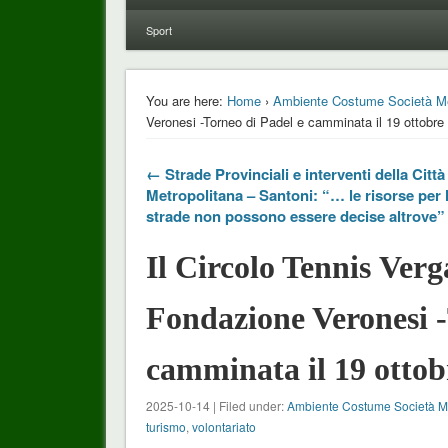
Sport
You are here:
Home
›
Ambiente Costume Società M
Veronesi -Torneo di Padel e camminata il 19 ottobre
← Strade Provinciali e interventi della Città
Metropolitana – Santoni: “… le risorse per 
strade non possono essere decise altrove”
Il Circolo Tennis Ver
Fondazione Veronesi -
camminata il 19 ottob
2025-10-14 | Filed under:
Ambiente Costume Società 
turismo
,
volontariato