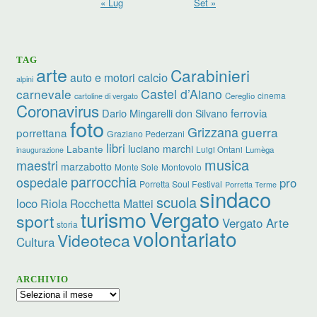
« Lug
Set »
TAG
arte
Carabinieri
calcio
auto e motori
alpini
carnevale
Castel d’Aiano
cinema
Cereglio
cartoline di vergato
Coronavirus
ferrovia
Dario Mingarelli
don Silvano
foto
Grizzana
guerra
porrettana
Graziano Pederzani
libri
Labante
luciano marchi
Luigi Ontani
Lumèga
inaugurazione
musica
maestri
marzabotto
Monte Sole
Montovolo
parrocchia
ospedale
pro
Porretta Soul Festival
Porretta Terme
sindaco
scuola
loco
Riola
Rocchetta Mattei
Vergato
turismo
sport
Vergato Arte
storia
volontariato
Videoteca
Cultura
ARCHIVIO
Archivio