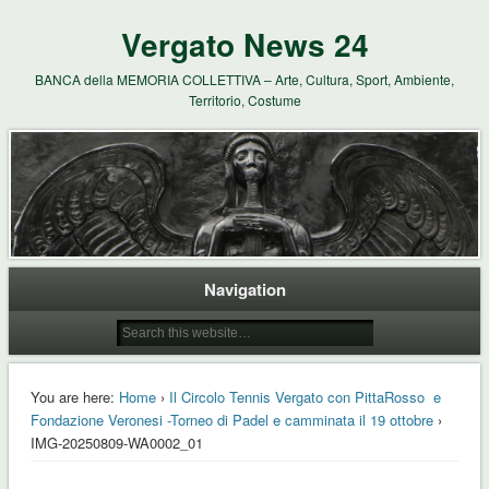
Vergato News 24
BANCA della MEMORIA COLLETTIVA – Arte, Cultura, Sport, Ambiente,
Territorio, Costume
Navigation
You are here:
Home
›
Il Circolo Tennis Vergato con PittaRosso e
Fondazione Veronesi -Torneo di Padel e camminata il 19 ottobre
›
IMG-20250809-WA0002_01