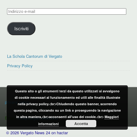
Indirizzo
e-
mail
Iscriviti
La Schola Cantorum di Vergato
Privacy Policy
Questo sito o gli strumenti terzi da questo utilizzati si avvalgono
PRIVACY POLICY
di cookie necessari al funzionamento ed utili alle finalità illustrate
privacy policy
nella privacy policy.<br>Chiudendo questo banner, scorrendo
questa pagina, cliccando su un link o proseguendo la navigazione
CONTATTI:
in altra maniera,<br>acconsenti all'uso dei cookie.<br>
Maggiori
Email:
info@vergatonews24.it
Accetta
informazioni
© 2026 Vergato News 24 on hactar