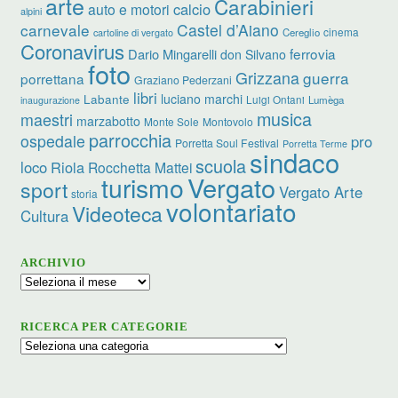
arte
Carabinieri
calcio
auto e motori
alpini
carnevale
Castel d’Aiano
cinema
Cereglio
cartoline di vergato
Coronavirus
ferrovia
Dario Mingarelli
don Silvano
foto
Grizzana
guerra
porrettana
Graziano Pederzani
libri
luciano marchi
Labante
Luigi Ontani
Lumèga
inaugurazione
musica
maestri
marzabotto
Monte Sole
Montovolo
parrocchia
ospedale
pro
Porretta Soul Festival
Porretta Terme
sindaco
scuola
loco
Riola
Rocchetta Mattei
turismo
Vergato
sport
Vergato Arte
storia
volontariato
Videoteca
Cultura
ARCHIVIO
Archivio
RICERCA PER CATEGORIE
Ricerca
per
categorie