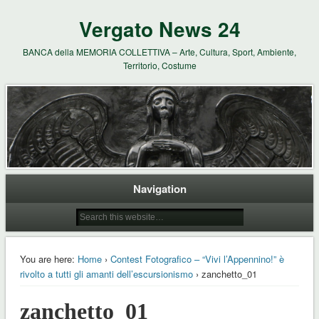
Vergato News 24
BANCA della MEMORIA COLLETTIVA – Arte, Cultura, Sport, Ambiente,
Territorio, Costume
Navigation
You are here:
Home
›
Contest Fotografico – “Vivi l’Appennino!” è
rivolto a tutti gli amanti dell’escursionismo
› zanchetto_01
zanchetto_01