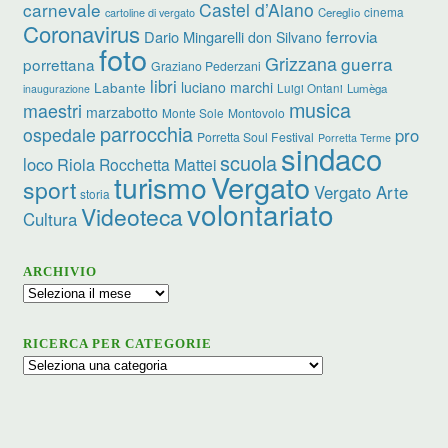
carnevale
Castel d’Aiano
cinema
Cereglio
cartoline di vergato
Coronavirus
ferrovia
Dario Mingarelli
don Silvano
foto
Grizzana
guerra
porrettana
Graziano Pederzani
libri
luciano marchi
Labante
Luigi Ontani
Lumèga
inaugurazione
musica
maestri
marzabotto
Monte Sole
Montovolo
parrocchia
ospedale
pro
Porretta Soul Festival
Porretta Terme
sindaco
scuola
loco
Riola
Rocchetta Mattei
turismo
Vergato
sport
Vergato Arte
storia
volontariato
Videoteca
Cultura
ARCHIVIO
Archivio
RICERCA PER CATEGORIE
Ricerca
per
categorie