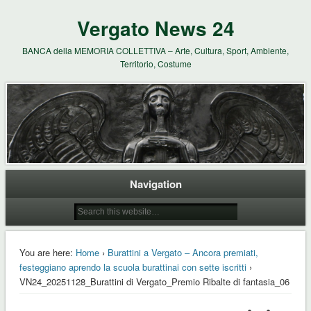
Vergato News 24
BANCA della MEMORIA COLLETTIVA – Arte, Cultura, Sport, Ambiente,
Territorio, Costume
Navigation
You are here:
Home
›
Burattini a Vergato – Ancora premiati,
festeggiano aprendo la scuola burattinai con sette iscritti
›
VN24_20251128_Burattini di Vergato_Premio Ribalte di fantasia_06