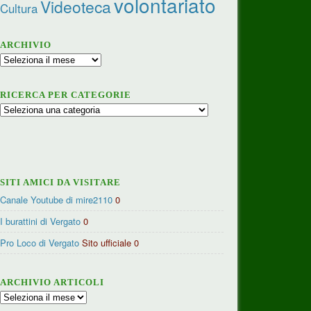
volontariato
Videoteca
Cultura
ARCHIVIO
Archivio
RICERCA PER CATEGORIE
Ricerca
per
categorie
SITI AMICI DA VISITARE
Canale Youtube di mire2110
0
I burattini di Vergato
0
Pro Loco di Vergato
Sito ufficiale 0
ARCHIVIO ARTICOLI
Archivio
articoli