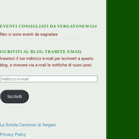
EVENTI CONSIGLIATI DA VERGATONEWS24
Non ci sono eventi da segnalare
ISCRIVITI AL BLOG TRAMITE EMAIL
Inserisci il tuo indirizzo e-mail per iscriverti a questo
blog, e ricevere via e-mail le notifiche di nuovi post.
Indirizzo
e-
mail
Iscriviti
La Schola Cantorum di Vergato
Privacy Policy