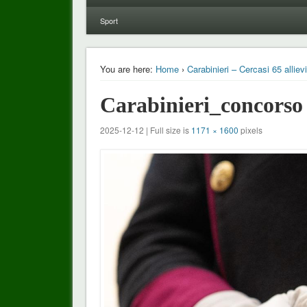
Sport
You are here:
Home
›
Carabinieri – Cercasi 65 allievi 
Carabinieri_concorso
2025-12-12 | Full size is
1171 × 1600
pixels