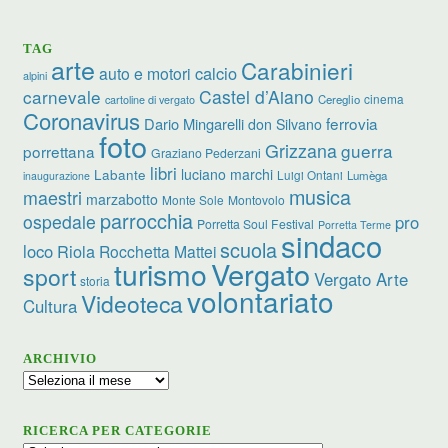
TAG
arte
Carabinieri
calcio
auto e motori
alpini
carnevale
Castel d’Aiano
cinema
Cereglio
cartoline di vergato
Coronavirus
ferrovia
Dario Mingarelli
don Silvano
foto
Grizzana
guerra
porrettana
Graziano Pederzani
libri
luciano marchi
Labante
Luigi Ontani
Lumèga
inaugurazione
musica
maestri
marzabotto
Monte Sole
Montovolo
parrocchia
ospedale
pro
Porretta Soul Festival
Porretta Terme
sindaco
scuola
loco
Riola
Rocchetta Mattei
turismo
Vergato
sport
Vergato Arte
storia
volontariato
Videoteca
Cultura
ARCHIVIO
Archivio
RICERCA PER CATEGORIE