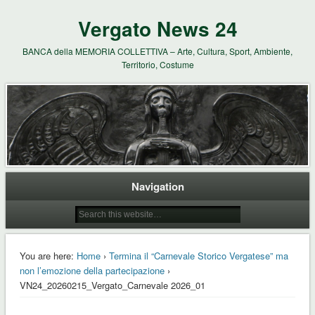
Vergato News 24
BANCA della MEMORIA COLLETTIVA – Arte, Cultura, Sport, Ambiente,
Territorio, Costume
Navigation
You are here:
Home
›
Termina il “Carnevale Storico Vergatese” ma
non l’emozione della partecipazione
›
VN24_20260215_Vergato_Carnevale 2026_01