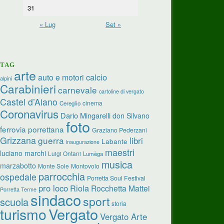
31
« Lug
Set »
TAG
arte
calcio
auto e motori
alpini
Carabinieri
carnevale
cartoline di vergato
Castel d’Aiano
cinema
Cereglio
Coronavirus
Dario Mingarelli
don Silvano
foto
ferrovia porrettana
Graziano Pederzani
Grizzana
guerra
libri
Labante
inaugurazione
maestri
luciano marchi
Luigi Ontani
Lumèga
musica
marzabotto
Monte Sole
Montovolo
parrocchia
ospedale
Porretta Soul Festival
pro loco
Riola
Rocchetta Mattei
Porretta Terme
sindaco
sport
scuola
storia
turismo
Vergato
Vergato Arte