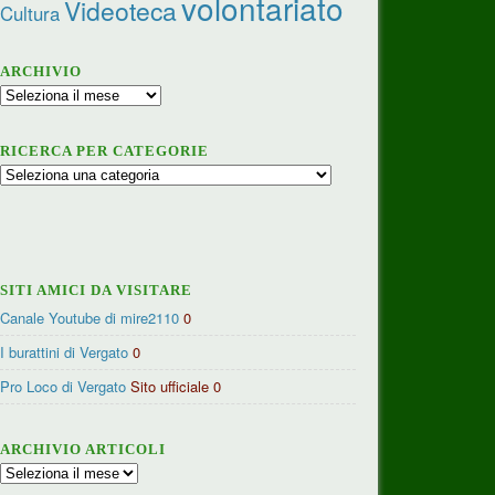
volontariato
Videoteca
Cultura
ARCHIVIO
Archivio
RICERCA PER CATEGORIE
Ricerca
per
categorie
SITI AMICI DA VISITARE
Canale Youtube di mire2110
0
I burattini di Vergato
0
Pro Loco di Vergato
Sito ufficiale 0
ARCHIVIO ARTICOLI
Archivio
articoli