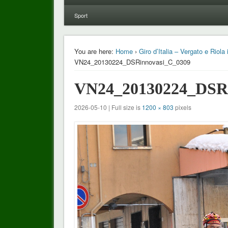
Sport
You are here:
Home
›
Giro d’Italia – Vergato e Riol
VN24_20130224_DSRinnovasi_C_0309
VN24_20130224_DSRi
2026-05-10 | Full size is
1200 × 803
pixels