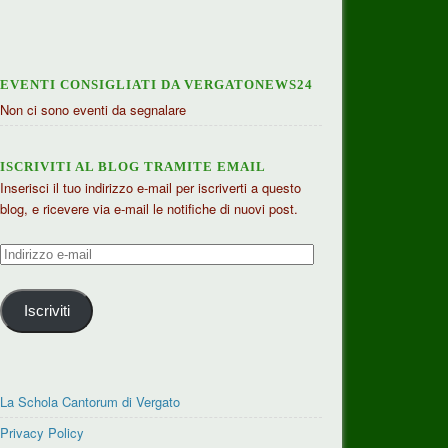
EVENTI CONSIGLIATI DA VERGATONEWS24
Non ci sono eventi da segnalare
ISCRIVITI AL BLOG TRAMITE EMAIL
Inserisci il tuo indirizzo e-mail per iscriverti a questo
blog, e ricevere via e-mail le notifiche di nuovi post.
Indirizzo
e-
mail
Iscriviti
La Schola Cantorum di Vergato
Privacy Policy