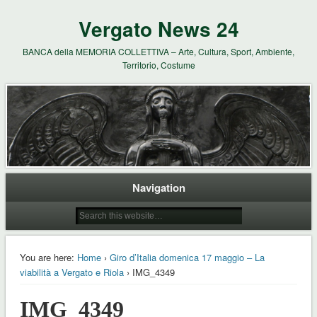
Vergato News 24
BANCA della MEMORIA COLLETTIVA – Arte, Cultura, Sport, Ambiente,
Territorio, Costume
Navigation
You are here:
Home
›
Giro d’Italia domenica 17 maggio – La
viabilità a Vergato e Riola
› IMG_4349
IMG_4349