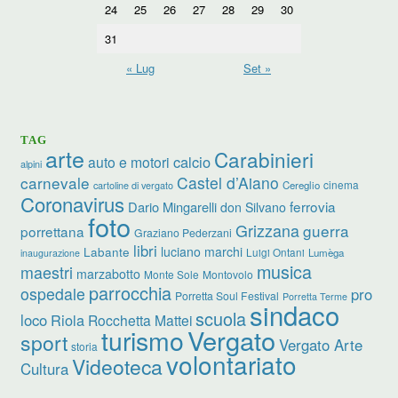
24
25
26
27
28
29
30
31
« Lug
Set »
TAG
arte
Carabinieri
calcio
auto e motori
alpini
carnevale
Castel d’Aiano
cinema
Cereglio
cartoline di vergato
Coronavirus
ferrovia
Dario Mingarelli
don Silvano
foto
Grizzana
guerra
porrettana
Graziano Pederzani
libri
luciano marchi
Labante
Luigi Ontani
Lumèga
inaugurazione
musica
maestri
marzabotto
Monte Sole
Montovolo
parrocchia
ospedale
pro
Porretta Soul Festival
Porretta Terme
sindaco
scuola
loco
Riola
Rocchetta Mattei
turismo
Vergato
sport
Vergato Arte
storia
volontariato
Videoteca
Cultura