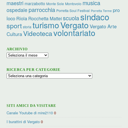
musica
maestri
marzabotto
Monte Sole
Montovolo
parrocchia
ospedale
pro
Porretta Soul Festival
Porretta Terme
sindaco
scuola
loco
Riola
Rocchetta Mattei
turismo
Vergato
sport
Vergato Arte
storia
volontariato
Videoteca
Cultura
ARCHIVIO
Archivio
RICERCA PER CATEGORIE
Ricerca
per
categorie
SITI AMICI DA VISITARE
Canale Youtube di mire2110
0
I burattini di Vergato
0