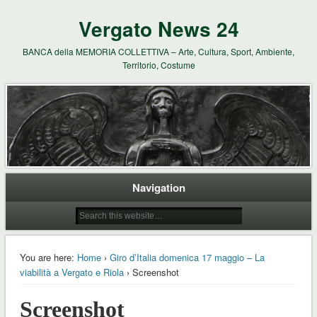
Vergato News 24
BANCA della MEMORIA COLLETTIVA – Arte, Cultura, Sport, Ambiente,
Territorio, Costume
Navigation
You are here:
Home
›
Giro d’Italia domenica 17 maggio – La
viabilità a Vergato e Riola
› Screenshot
Screenshot