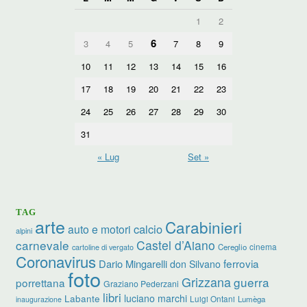
1
2
6
3
4
5
7
8
9
10
11
12
13
14
15
16
17
18
19
20
21
22
23
24
25
26
27
28
29
30
31
« Lug
Set »
TAG
arte
Carabinieri
calcio
auto e motori
alpini
carnevale
Castel d’Aiano
cinema
Cereglio
cartoline di vergato
Coronavirus
ferrovia
Dario Mingarelli
don Silvano
foto
Grizzana
guerra
porrettana
Graziano Pederzani
libri
luciano marchi
Labante
Luigi Ontani
Lumèga
inaugurazione