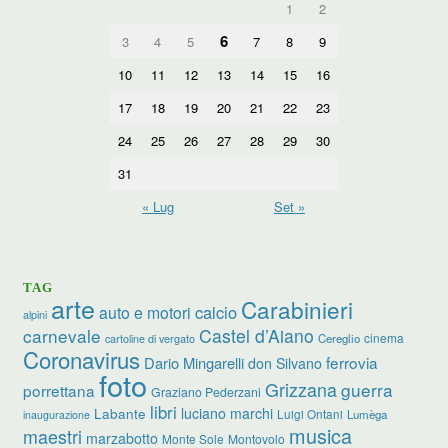
1
2
6
3
4
5
7
8
9
10
11
12
13
14
15
16
17
18
19
20
21
22
23
24
25
26
27
28
29
30
31
« Lug
Set »
TAG
arte
Carabinieri
calcio
auto e motori
alpini
carnevale
Castel d’Aiano
cinema
Cereglio
cartoline di vergato
Coronavirus
ferrovia
Dario Mingarelli
don Silvano
foto
Grizzana
guerra
porrettana
Graziano Pederzani
libri
Labante
luciano marchi
Luigi Ontani
Lumèga
inaugurazione
musica
maestri
marzabotto
Monte Sole
Montovolo