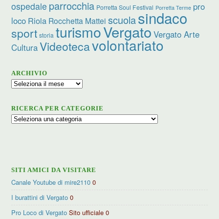
parrocchia
ospedale
pro
Porretta Soul Festival
Porretta Terme
sindaco
scuola
loco
Riola
Rocchetta Mattei
Vergato
turismo
sport
Vergato Arte
storia
volontariato
Videoteca
Cultura
ARCHIVIO
Archivio
RICERCA PER CATEGORIE
Ricerca
per
categorie
SITI AMICI DA VISITARE
Canale Youtube di mire2110
0
I burattini di Vergato
0
Pro Loco di Vergato
Sito ufficiale 0