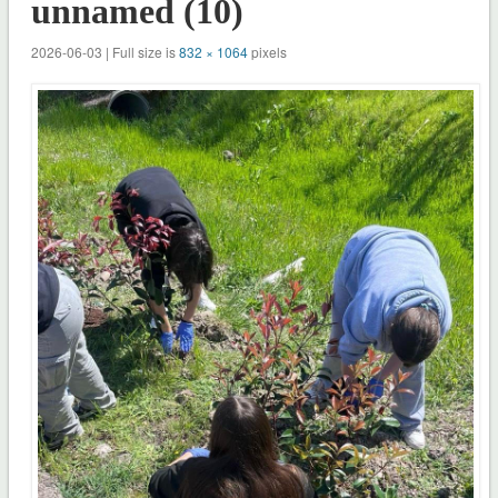
unnamed (10)
2026-06-03 | Full size is
832 × 1064
pixels