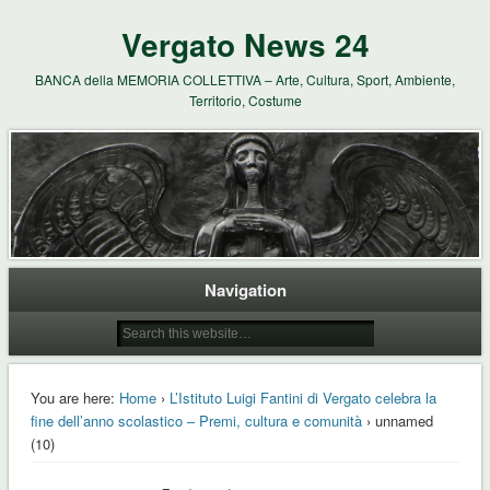
Vergato News 24
BANCA della MEMORIA COLLETTIVA – Arte, Cultura, Sport, Ambiente,
Territorio, Costume
Navigation
You are here:
Home
›
L’Istituto Luigi Fantini di Vergato celebra la
fine dell’anno scolastico – Premi, cultura e comunità
› unnamed
(10)