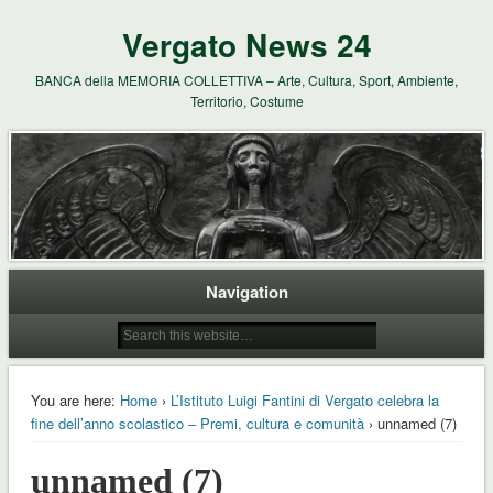
Vergato News 24
BANCA della MEMORIA COLLETTIVA – Arte, Cultura, Sport, Ambiente,
Territorio, Costume
Navigation
You are here:
Home
›
L’Istituto Luigi Fantini di Vergato celebra la
fine dell’anno scolastico – Premi, cultura e comunità
› unnamed (7)
unnamed (7)