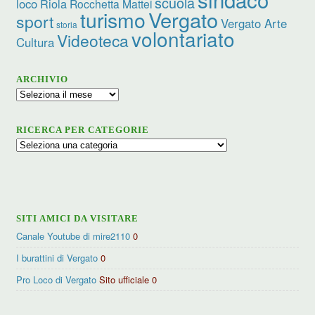
scuola
loco
Riola
Rocchetta Mattei
turismo
Vergato
sport
Vergato Arte
storia
volontariato
Videoteca
Cultura
ARCHIVIO
Archivio
RICERCA PER CATEGORIE
Ricerca
per
categorie
SITI AMICI DA VISITARE
Canale Youtube di mire2110
0
I burattini di Vergato
0
Pro Loco di Vergato
Sito ufficiale 0