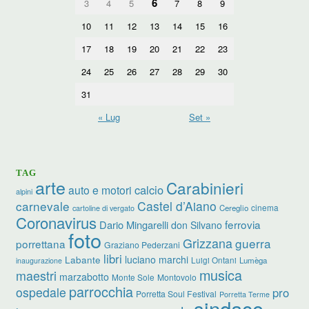
6
3
4
5
7
8
9
10
11
12
13
14
15
16
17
18
19
20
21
22
23
24
25
26
27
28
29
30
31
« Lug
Set »
TAG
arte
Carabinieri
calcio
auto e motori
alpini
carnevale
Castel d’Aiano
cinema
Cereglio
cartoline di vergato
Coronavirus
ferrovia
Dario Mingarelli
don Silvano
foto
Grizzana
guerra
porrettana
Graziano Pederzani
libri
luciano marchi
Labante
Luigi Ontani
Lumèga
inaugurazione
musica
maestri
marzabotto
Monte Sole
Montovolo
parrocchia
ospedale
pro
Porretta Soul Festival
Porretta Terme
sindaco