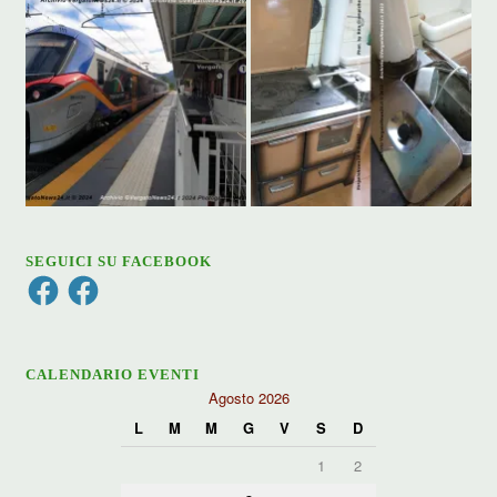
SEGUICI SU FACEBOOK
Facebook
Facebook
CALENDARIO EVENTI
Agosto 2026
L
M
M
G
V
S
D
1
2