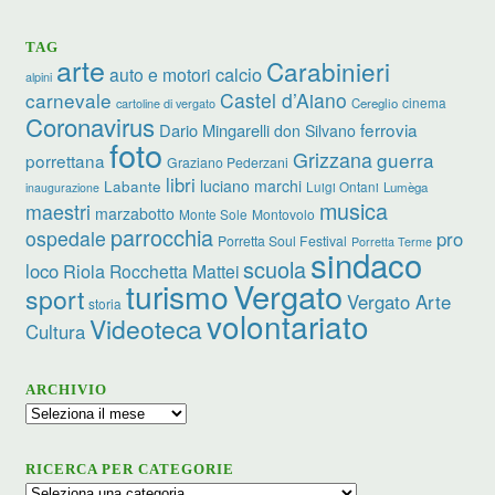
TAG
arte
Carabinieri
calcio
auto e motori
alpini
carnevale
Castel d’Aiano
cinema
Cereglio
cartoline di vergato
Coronavirus
ferrovia
Dario Mingarelli
don Silvano
foto
Grizzana
guerra
porrettana
Graziano Pederzani
libri
luciano marchi
Labante
Luigi Ontani
Lumèga
inaugurazione
musica
maestri
marzabotto
Monte Sole
Montovolo
parrocchia
ospedale
pro
Porretta Soul Festival
Porretta Terme
sindaco
scuola
loco
Riola
Rocchetta Mattei
turismo
Vergato
sport
Vergato Arte
storia
volontariato
Videoteca
Cultura
ARCHIVIO
Archivio
RICERCA PER CATEGORIE
Ricerca