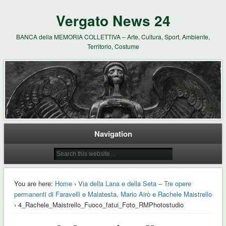
Vergato News 24
BANCA della MEMORIA COLLETTIVA – Arte, Cultura, Sport, Ambiente,
Territorio, Costume
Navigation
You are here:
Home
›
Via della Lana e della Seta – Tre opere
permanenti di Faravelli e Malatesta, Mario Airò e Rachele Maistrello
› 4_Rachele_Maistrello_Fuoco_fatui_Foto_RMPhotostudio