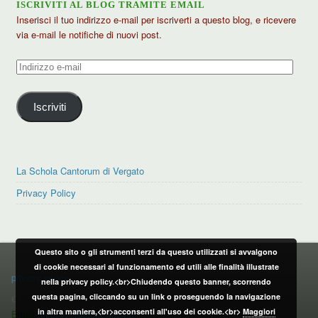
ISCRIVITI AL BLOG TRAMITE EMAIL
Inserisci il tuo indirizzo e-mail per iscriverti a questo blog, e ricevere
via e-mail le notifiche di nuovi post.
Indirizzo
e-
mail
Iscriviti
La Schola Cantorum di Vergato
Privacy Policy
Questo sito o gli strumenti terzi da questo utilizzati si avvalgono
PRIVACY POLICY
di cookie necessari al funzionamento ed utili alle finalità illustrate
privacy policy
nella privacy policy.<br>Chiudendo questo banner, scorrendo
questa pagina, cliccando su un link o proseguendo la navigazione
CONTATTI:
in altra maniera,<br>acconsenti all'uso dei cookie.<br>
Maggiori
Email:
info@vergatonews24.it