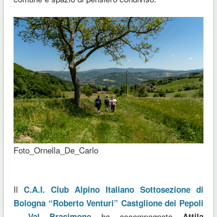
Foto_Ornella_De_Carlo
Il
C.A.I. Club Alpino Italiano Sottosezione di
Bologna “Roberto Venturi” Castglione dei Pepoli
ha accompagnato
– Val Brasimone
Attila