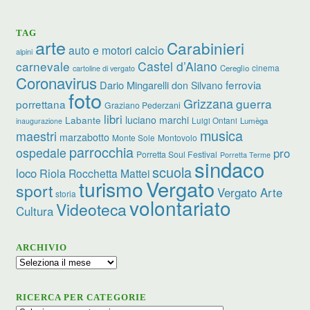
TAG
arte
Carabinieri
calcio
auto e motori
alpini
carnevale
Castel d’Aiano
cinema
Cereglio
cartoline di vergato
Coronavirus
ferrovia
Dario Mingarelli
don Silvano
foto
Grizzana
guerra
porrettana
Graziano Pederzani
libri
luciano marchi
Labante
Luigi Ontani
Lumèga
inaugurazione
musica
maestri
marzabotto
Monte Sole
Montovolo
parrocchia
ospedale
pro
Porretta Soul Festival
Porretta Terme
sindaco
scuola
loco
Riola
Rocchetta Mattei
turismo
Vergato
sport
Vergato Arte
storia
volontariato
Videoteca
Cultura
ARCHIVIO
Archivio
RICERCA PER CATEGORIE