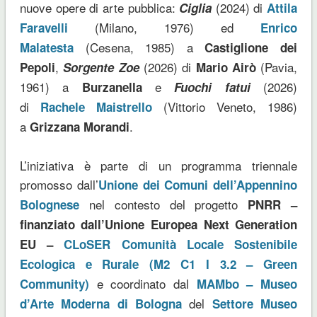
nuove opere di arte pubblica:
(2024) di
Ciglia
Attila
(Milano, 1976) ed
Faravelli
Enrico
(Cesena, 1985) a
Malatesta
Castiglione dei
,
(2026) di
(Pavia,
Pepoli
Sorgente Zoe
Mario Airò
1961) a
e
(2026)
Burzanella
Fuochi fatui
di
(Vittorio Veneto, 1986)
Rachele Maistrello
a
.
Grizzana Morandi
L’iniziativa è parte di un programma triennale
promosso dall’
Unione dei Comuni dell’Appennino
nel contesto del progetto
Bolognese
PNRR –
finanziato dall’Unione Europea Next Generation
EU –
CLoSER Comunità Locale Sostenibile
Ecologica e Rurale (M2 C1 I 3.2 – Green
e coordinato dal
Community)
MAMbo – Museo
del
d’Arte Moderna di Bologna
Settore Museo