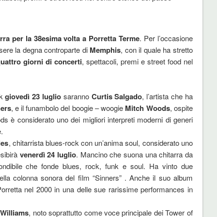
erra per la 38esima volta a Porretta Terme
. Per l’occasione
ssere la degna controparte di
Memphis
, con il quale ha stretto
uattro giorni di concerti
, spettacoli, premi e street food nel
rk
giovedì 23 luglio
saranno
Curtis Salgado
, l’artista che ha
ers
, e il funambolo del boogie – woogie
Mitch Woods
, ospite
è considerato uno dei migliori interpreti moderni di generi
.
les
, chitarrista blues-rock con un’anima soul, considerato uno
esibirà
venerdì 24 luglio
. Mancino che suona una chitarra da
fondibile che fonde blues, rock, funk e soul. Ha vinto due
la colonna sonora del film “Sinners” . Anche il suo album
a Porretta nel 2000 in una delle sue rarissime performances in
Williams
, noto soprattutto come voce principale dei Tower of