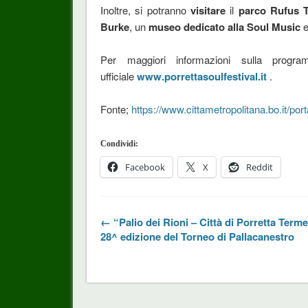
Inoltre, si potranno
visitare
il
parco Rufus 
Burke
, un
museo dedicato alla Soul Music
Per maggiori informazioni sulla program
ufficiale
www.porrettasoulfestival.it
.
Fonte;
https://www.cittametropolitana.bo.it/p
Condividi:
Facebook
X
Reddit
← “Palio dei Rioni – Città di Porretta Terme
28^ edizione del Torneo di Pallacanestro