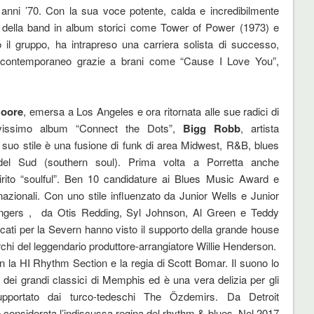
i anni ’70. Con la sua voce potente, calda e incredibilmente
nd della band in album storici come Tower of Power (1973) e
il gruppo, ha intrapreso una carriera solista di successo,
ul contemporaneo grazie a brani come “Cause I Love You”,
Moore
, emersa a Los Angeles e ora ritornata alle sue radici di
vissimo album “Connect the Dots”,
Bigg Robb
, artista
Il suo stile è una fusione di funk di area Midwest, R&B, blues
el Sud (southern soul). Prima volta a Porretta anche
irito “soulful”. Ben 10 candidature ai Blues Music Award e
rnazionali. Con uno stile influenzato da Junior Wells e Junior
singers , da Otis Redding, Syl Johnson, Al Green e Teddy
cati per la Severn hanno visto il supporto della grande house
rchi del leggendario produttore-arrangiatore Willie Henderson.
 la HI Rhythm Section e la regia di Scott Bomar. Il suono lo
dei grandi classici di Memphis ed è una vera delizia per gli
upportato dai turco-tedeschi The Özdemirs. Da Detroit
è considerata l’indiscussa regina del rhythm & blues. Nel 2017