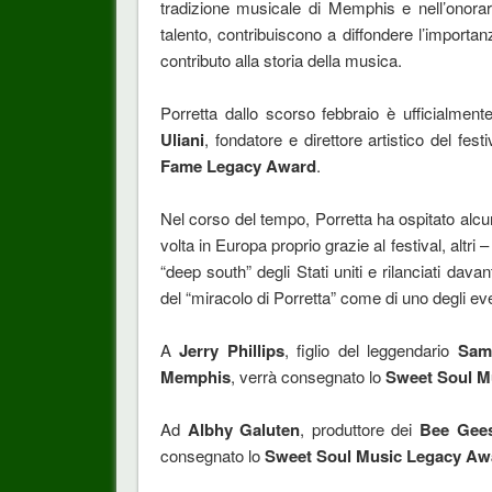
tradizione musicale di Memphis e nell’onorare 
talento, contribuiscono a diffondere l’importa
contributo alla storia della musica.
Porretta dallo scorso febbraio è ufficialmen
Uliani
, fondatore e direttore artistico del fest
Fame Legacy Award
.
Nel corso del tempo, Porretta ha ospitato alcun
volta in Europa proprio grazie al festival, altri 
“deep south” degli Stati uniti e rilanciati dav
del “miracolo di Porretta” come di uno degli even
A
Jerry Phillips
, figlio del leggendario
Sam 
Memphis
, verrà consegnato lo
Sweet Soul M
Ad
Albhy Galuten
, produttore dei
Bee Gee
consegnato lo
Sweet Soul Music Legacy Aw