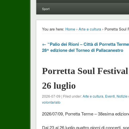
Sport
You are here:
Home
›
Arte e cultura
› Porretta Soul F
← “Palio dei Rioni – Città di Porretta Terme
28^ edizione del Torneo di Pallacanestro
Porretta Soul Festival
26 luglio
2026-07-09 | Filed under:
Arte e cultura
,
Eventi
,
Notizie 
volontariato
2026/07/09, Porretta Terme – 38esima edizione
Dal 23 al 26 luglio quattro giorni di concerti, s