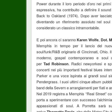
Power durante il loro periodo d’oro nei prim
espressiva, ha contribuito a definire il sou
Back to Oakland (1974). Dopo aver lasciato 
diventando un riferimento assoluto nel so
considerato un classico intramontabile.
E poi ancora ci saranno
Karen
Wolfe
,
Dot. 
Memphis in tempo per il lancio del nuo
soul/funk/R&B originario di Cincinnati, Ohio. 
moderno, gospel contemporaneo e soul d
per
Tad
Robinson
. Radici newyorkesi e sp
concerti nei più importanti festival blues inte
Parker e una voce ispirata ai grandi soul 
Pendergrass. I suoi ultimi cinque album pubbli
band della Severn e arrangiamenti per fiati e a
Nel 2019 registra a Memphis “Real Street” con
porta a sperimentare con successo l’alchimia 
appassionati di soul. A Porretta sarà s
arriva
Thornetta Davis
, che della Motor City 