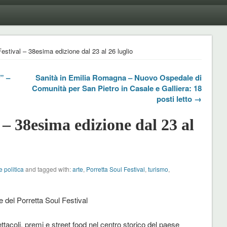
estival – 38esima edizione dal 23 al 26 luglio
” –
Sanità in Emilia Romagna – Nuovo Ospedale di
Comunità per San Pietro in Casale e Galliera: 18
posti letto →
 – 38esima edizione dal 23 al
e politica
and tagged with:
arte
,
Porretta Soul Festival
,
turismo
,
 del Porretta Soul Festival
pettacoli, premi e street food nel centro storico del paese