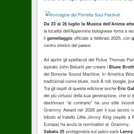
Da 23 al 26 luglio la Musica dell’Anima att
la località dell’Appennino bolognese torna a e
il
gemellaggio
ufficiale a febbraio 2025, con
q
centro storico del paese.
Ad aprire gli spettacoli del Rufus Thomas Pa
ispirato John Belushi per creare i
Blues Broth
dei Bononia Sound Machine. In America Woods 
tradizionali come blues, rock & roll, boogie, jive
Tra gli ospiti di questa edizione anche
Eric Ga
dei più virtuosi della sua generazione, che si 
destrimani “al contrario” ha uno stile incon
Grammy Award nel 2026 per il suo lavoro nel
tributo al fratello Little Jimmy King (ospite 
Europa) ha avuto la nomination al Grammy
.
Sabato 25
protagonista sul palco sarà
Lenny 