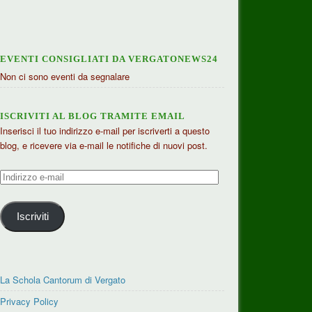
EVENTI CONSIGLIATI DA VERGATONEWS24
Non ci sono eventi da segnalare
ISCRIVITI AL BLOG TRAMITE EMAIL
Inserisci il tuo indirizzo e-mail per iscriverti a questo
blog, e ricevere via e-mail le notifiche di nuovi post.
Indirizzo
e-
mail
Iscriviti
La Schola Cantorum di Vergato
Privacy Policy