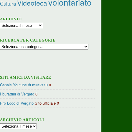
volontariato
Videoteca
Cultura
ARCHIVIO
Archivio
RICERCA PER CATEGORIE
Ricerca
per
categorie
SITI AMICI DA VISITARE
Canale Youtube di mire2110
0
I burattini di Vergato
0
Pro Loco di Vergato
Sito ufficiale 0
ARCHIVIO ARTICOLI
Archivio
articoli