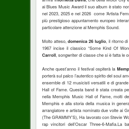
ai Blues Music Award il suo album è stato nom
nel 2023, 2025 e nel 2026 come ‘Artista Femmini
più prestigioso appuntamento europeo intera
particolare attenzione al Memphis Sound.
Molto atteso,
domenica 26 luglio
, il ritorno d
1967 incise il classico “Some Kind Of Wond
Carroll
, songwriter di classe che si è fatta le
Anche quest’anno il festival ospiterà la
Memph
porterà sul palco l’autentico spirito del soul
ensemble di 12 musicisti versatili e di gran
Hall of Fame. Questa band è stata creata per o
nella Memphis Music Hall of Fame, molti dei 
Memphis e alla storia della musica in genera
arrangiatore e artista nominato due volte ai 
(The GRAMMY’S), Ha lavorato con Stevie Wond
rap vincitori dell’Oscar Three-6-Mafia.La