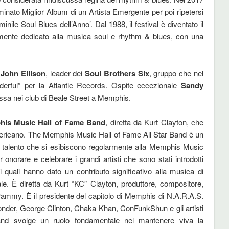
inato Miglior Album di un Artista Emergente per poi ripetersi
le Soul Blues dell’Anno’. Dal 1988, il festival è diventato il
mente dedicato alla musica soul e rhythm & blues, con una
i
John Ellison
, leader dei
Soul Brothers Six
, gruppo che nel
erful” per la Atlantic Records. Ospite eccezionale
Sandy
 ossa nei club di Beale Street a Memphis.
is Music Hall of Fame Band
, diretta da Kurt Clayton, che
 americano. The Memphis Music Hall of Fame All Star Band è un
de talento che si esibiscono regolarmente alla Memphis Music
norare e celebrare i grandi artisti che sono stati introdotti
quali hanno dato un contributo significativo alla musica di
le. È diretta da Kurt “KC” Clayton, produttore, compositore,
Grammy. È il presidente del capitolo di Memphis di N.A.R.A.S.
er, George Clinton, Chaka Khan, ConFunkShun e gli artisti
 band svolge un ruolo fondamentale nel mantenere viva la