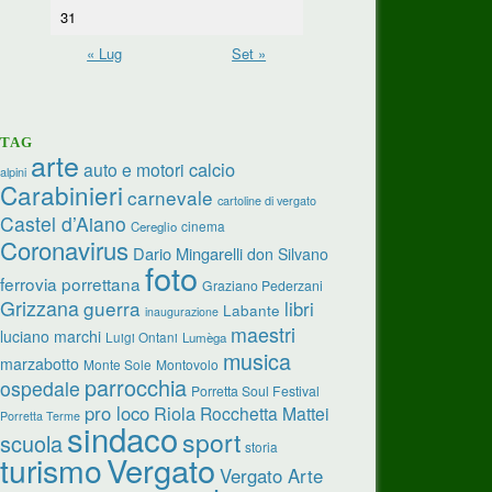
31
« Lug
Set »
TAG
arte
calcio
auto e motori
alpini
Carabinieri
carnevale
cartoline di vergato
Castel d’Aiano
cinema
Cereglio
Coronavirus
Dario Mingarelli
don Silvano
foto
ferrovia porrettana
Graziano Pederzani
Grizzana
guerra
libri
Labante
inaugurazione
maestri
luciano marchi
Luigi Ontani
Lumèga
musica
marzabotto
Monte Sole
Montovolo
parrocchia
ospedale
Porretta Soul Festival
pro loco
Riola
Rocchetta Mattei
Porretta Terme
sindaco
sport
scuola
storia
turismo
Vergato
Vergato Arte