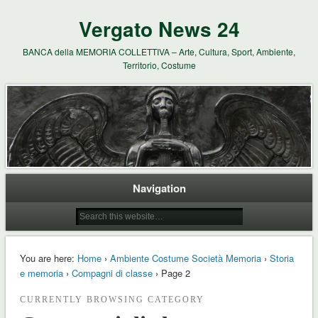
Vergato News 24
BANCA della MEMORIA COLLETTIVA – Arte, Cultura, Sport, Ambiente,
Territorio, Costume
Navigation
You are here:
Home
›
Ambiente Costume Società Memoria
›
Storia
e memoria
›
Compagni di classe
› Page 2
CURRENTLY BROWSING CATEGORY