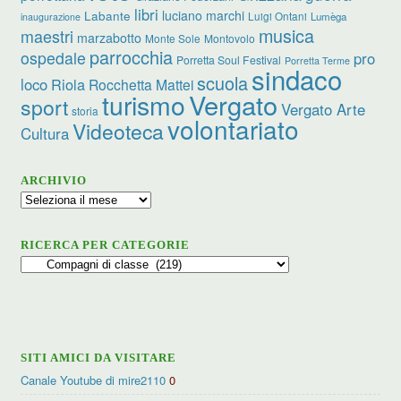
libri
luciano marchi
Labante
Luigi Ontani
Lumèga
inaugurazione
musica
maestri
marzabotto
Monte Sole
Montovolo
parrocchia
ospedale
pro
Porretta Soul Festival
Porretta Terme
sindaco
scuola
loco
Riola
Rocchetta Mattei
turismo
Vergato
sport
Vergato Arte
storia
volontariato
Videoteca
Cultura
ARCHIVIO
Archivio
RICERCA PER CATEGORIE
Ricerca
per
categorie
SITI AMICI DA VISITARE
Canale Youtube di mire2110
0