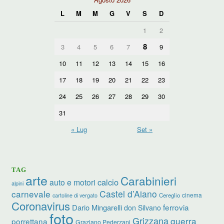
L
M
M
G
V
S
D
1
2
8
3
4
5
6
7
9
10
11
12
13
14
15
16
17
18
19
20
21
22
23
24
25
26
27
28
29
30
31
« Lug
Set »
TAG
arte
Carabinieri
calcio
auto e motori
alpini
carnevale
Castel d’Aiano
cinema
Cereglio
cartoline di vergato
Coronavirus
ferrovia
Dario Mingarelli
don Silvano
foto
Grizzana
guerra
porrettana
Graziano Pederzani