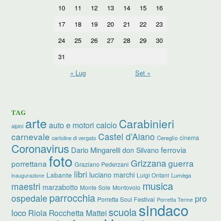
10
11
12
13
14
15
16
17
18
19
20
21
22
23
24
25
26
27
28
29
30
31
« Lug
Set »
TAG
arte
Carabinieri
calcio
auto e motori
alpini
carnevale
Castel d’Aiano
cinema
Cereglio
cartoline di vergato
Coronavirus
ferrovia
Dario Mingarelli
don Silvano
foto
Grizzana
guerra
porrettana
Graziano Pederzani
libri
luciano marchi
Labante
Luigi Ontani
Lumèga
inaugurazione
musica
maestri
marzabotto
Monte Sole
Montovolo
parrocchia
ospedale
pro
Porretta Soul Festival
Porretta Terme
sindaco
scuola
loco
Riola
Rocchetta Mattei