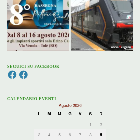
SEGUICI SU FACEBOOK
Facebook
Facebook
CALENDARIO EVENTI
Agosto 2026
L
M
M
G
V
S
D
1
2
9
3
4
5
6
7
8