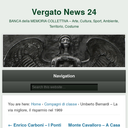
Vergato News 24
BANCA della MEMORIA COLLETTIVA – Arte, Cultura, Sport, Ambiente,
Territorio, Costume
Navigation
You are here:
Home
›
Compagni di classe
› Umberto Bernardi – La
via migliore, il risparmio nel 1969
← Enrico Carboni – I Ponti
Monte Cavalloro – A Casa