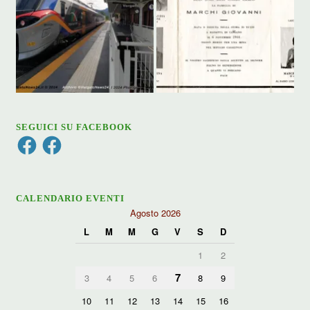
SEGUICI SU FACEBOOK
Facebook
Facebook
CALENDARIO EVENTI
Agosto 2026
L
M
M
G
V
S
D
1
2
7
3
4
5
6
8
9
10
11
12
13
14
15
16