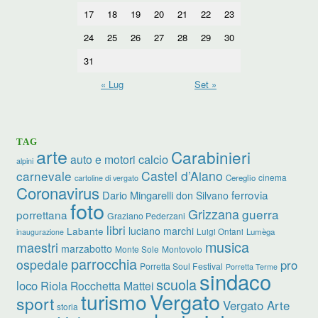
17
18
19
20
21
22
23
24
25
26
27
28
29
30
31
« Lug
Set »
TAG
arte
Carabinieri
calcio
auto e motori
alpini
carnevale
Castel d’Aiano
cinema
Cereglio
cartoline di vergato
Coronavirus
ferrovia
Dario Mingarelli
don Silvano
foto
Grizzana
guerra
porrettana
Graziano Pederzani
libri
luciano marchi
Labante
Luigi Ontani
Lumèga
inaugurazione
musica
maestri
marzabotto
Monte Sole
Montovolo
parrocchia
ospedale
pro
Porretta Soul Festival
Porretta Terme
sindaco
scuola
loco
Riola
Rocchetta Mattei
turismo
Vergato
sport
Vergato Arte
storia