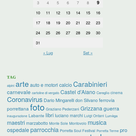
9
3
4
5
6
7
8
10
11
12
13
14
15
16
17
18
19
20
21
22
23
24
25
26
27
28
29
30
31
« Lug
Set »
TAG
arte
Carabinieri
calcio
auto e motori
alpini
carnevale
Castel d’Aiano
cinema
Cereglio
cartoline di vergato
Coronavirus
ferrovia
Dario Mingarelli
don Silvano
foto
Grizzana
guerra
porrettana
Graziano Pederzani
libri
luciano marchi
Labante
Luigi Ontani
Lumèga
inaugurazione
musica
maestri
marzabotto
Monte Sole
Montovolo
parrocchia
ospedale
pro
Porretta Soul Festival
Porretta Terme