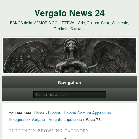
Vergato News 24
BANCA della MEMORIA COLLETTIVA – Arte, Cultura, Sport, Ambiente,
Territorio, Costume
Navigation
You are here:
Home
›
Luoghi
›
Unione Comuni Appennino
Bolognese
›
Vergato
›
Vergato capoluogo
› Page 73
CURRENTLY BROWSING CATEGORY