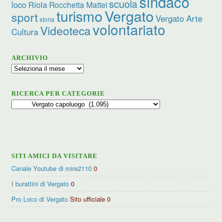
sindaco
scuola
loco
Riola
Rocchetta Mattei
turismo
Vergato
sport
Vergato Arte
storia
volontariato
Videoteca
Cultura
ARCHIVIO
Archivio
RICERCA PER CATEGORIE
Ricerca
per
categorie
SITI AMICI DA VISITARE
Canale Youtube di mire2110
0
I burattini di Vergato
0
Pro Loco di Vergato
Sito ufficiale 0