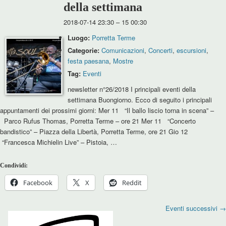
della settimana
2018-07-14 23:30
–
15 00:30
Luogo:
Porretta Terme
Categorie:
Comunicazioni
,
Concerti
,
escursioni
,
festa paesana
,
Mostre
Tag:
Eventi
newsletter n°26/2018 I principali eventi della
settimana Buongiorno. Ecco di seguito i principali
appuntamenti dei prossimi giorni: Mer 11 “Il ballo liscio torna in scena” –
Parco Rufus Thomas, Porretta Terme – ore 21 Mer 11 “Concerto
bandistico” – Piazza della Libertà, Porretta Terme, ore 21 Gio 12
“Francesca Michielin Live” – Pistoia, …
Condividi:
Facebook
X
Reddit
Eventi successivi
→