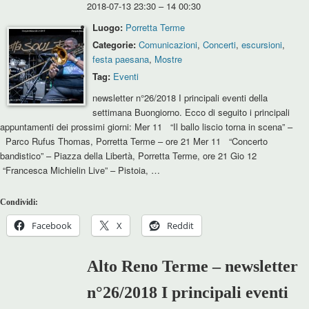
2018-07-13 23:30
–
14 00:30
Luogo:
Porretta Terme
Categorie:
Comunicazioni
,
Concerti
,
escursioni
,
festa paesana
,
Mostre
Tag:
Eventi
newsletter n°26/2018 I principali eventi della
settimana Buongiorno. Ecco di seguito i principali
appuntamenti dei prossimi giorni: Mer 11 “Il ballo liscio torna in scena” –
Parco Rufus Thomas, Porretta Terme – ore 21 Mer 11 “Concerto
bandistico” – Piazza della Libertà, Porretta Terme, ore 21 Gio 12
“Francesca Michielin Live” – Pistoia, …
Condividi:
Facebook
X
Reddit
Alto Reno Terme – newsletter
n°26/2018 I principali eventi