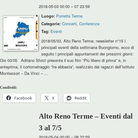
2018-05-03 00:00
–
07 23:59
Luogo:
Porretta Terme
Categorie:
Concerti
,
Conferenze
Tag:
Eventi
2018/05/03, Alto Reno Terme; newsletter n°15 I
principali eventi della settimana Buongiorno, ecco di
seguito i principali appuntamenti dei prossimi giorni:
Gio 03/05 Adriano Sforzi presenta il suo film “Più libero di prima” e, in
anteprima, il cortometraggio “Ire ebbasta”, realizzato dai ragazzi dell’Istituto
Montessori – Da Vinci – …
Condividi:
Facebook
X
Reddit
Alto Reno Terme – Eventi dal
3 al 7/5
2018-05-04 00:00
–
08 23:59