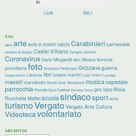
31
« Lug
Set »
TAG
arte
Carabinieri
carnevale
calcio
auto e motori
alpini
Castel d’Aiano
cinema
Cereglio
cartoline di vergato
Coronavirus
ferrovia
Dario Mingarelli
don Silvano
foto
Grizzana
guerra
porrettana
Graziano Pederzani
libri
luciano marchi
Labante
Luigi Ontani
Lumèga
inaugurazione
musica
maestri
ospedale
marzabotto
Monte Sole
Montovolo
parrocchia
pro loco
Riola
Porretta Soul Festival
Porretta Terme
sindaco
sport
scuola
Rocchetta Mattei
storia
turismo
Vergato
Vergato Arte Cultura
volontariato
Videoteca
ARCHIVIO