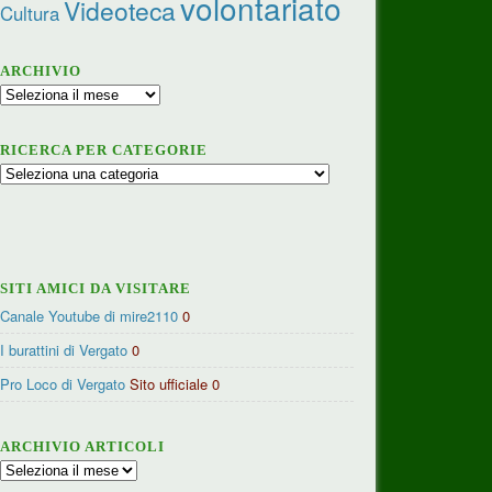
volontariato
Videoteca
Cultura
ARCHIVIO
Archivio
RICERCA PER CATEGORIE
Ricerca
per
categorie
SITI AMICI DA VISITARE
Canale Youtube di mire2110
0
I burattini di Vergato
0
Pro Loco di Vergato
Sito ufficiale 0
ARCHIVIO ARTICOLI
Archivio
articoli