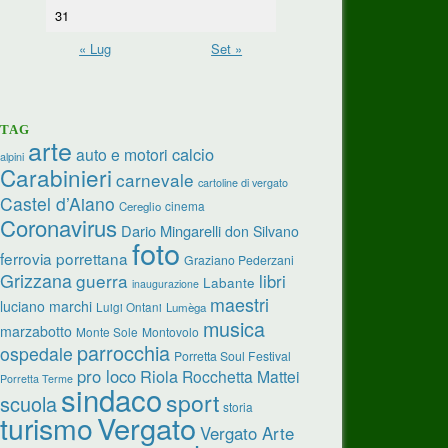
31
« Lug
Set »
TAG
arte
calcio
auto e motori
alpini
Carabinieri
carnevale
cartoline di vergato
Castel d’Aiano
cinema
Cereglio
Coronavirus
Dario Mingarelli
don Silvano
foto
ferrovia porrettana
Graziano Pederzani
Grizzana
guerra
libri
Labante
inaugurazione
maestri
luciano marchi
Luigi Ontani
Lumèga
musica
marzabotto
Monte Sole
Montovolo
parrocchia
ospedale
Porretta Soul Festival
pro loco
Riola
Rocchetta Mattei
Porretta Terme
sindaco
sport
scuola
storia
turismo
Vergato
Vergato Arte