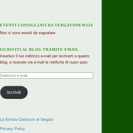
EVENTI CONSIGLIATI DA VERGATONEWS24
Non ci sono eventi da segnalare
ISCRIVITI AL BLOG TRAMITE EMAIL
Inserisci il tuo indirizzo e-mail per iscriverti a questo
blog, e ricevere via e-mail le notifiche di nuovi post.
Indirizzo
e-
mail
Iscriviti
La Schola Cantorum di Vergato
Privacy Policy