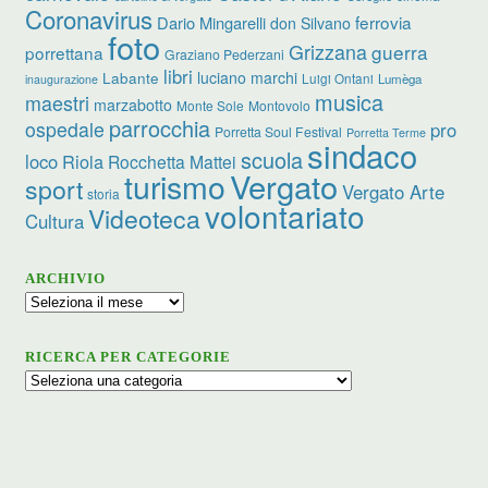
Coronavirus
ferrovia
Dario Mingarelli
don Silvano
foto
Grizzana
guerra
porrettana
Graziano Pederzani
libri
Labante
luciano marchi
Luigi Ontani
Lumèga
inaugurazione
musica
maestri
marzabotto
Monte Sole
Montovolo
parrocchia
ospedale
pro
Porretta Soul Festival
Porretta Terme
sindaco
scuola
loco
Riola
Rocchetta Mattei
Vergato
turismo
sport
Vergato Arte
storia
volontariato
Videoteca
Cultura
ARCHIVIO
Archivio
RICERCA PER CATEGORIE
Ricerca
per
categorie