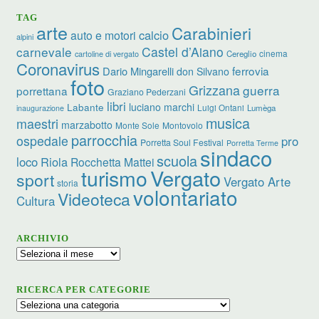
TAG
arte
Carabinieri
calcio
auto e motori
alpini
carnevale
Castel d’Aiano
cinema
Cereglio
cartoline di vergato
Coronavirus
ferrovia
Dario Mingarelli
don Silvano
foto
Grizzana
guerra
porrettana
Graziano Pederzani
libri
luciano marchi
Labante
Luigi Ontani
Lumèga
inaugurazione
musica
maestri
marzabotto
Monte Sole
Montovolo
parrocchia
ospedale
pro
Porretta Soul Festival
Porretta Terme
sindaco
scuola
loco
Riola
Rocchetta Mattei
turismo
Vergato
sport
Vergato Arte
storia
volontariato
Videoteca
Cultura
ARCHIVIO
Archivio
RICERCA PER CATEGORIE
Ricerca
per