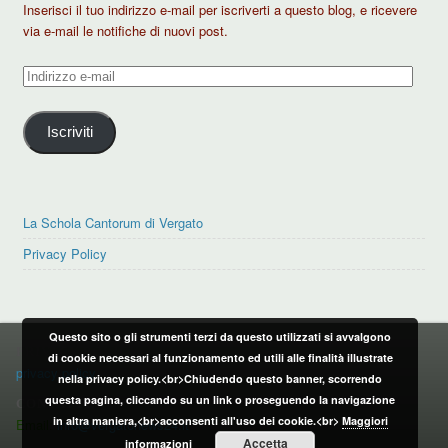
Inserisci il tuo indirizzo e-mail per iscriverti a questo blog, e ricevere
via e-mail le notifiche di nuovi post.
Indirizzo
e-
mail
Iscriviti
La Schola Cantorum di Vergato
Privacy Policy
Questo sito o gli strumenti terzi da questo utilizzati si avvalgono
PRIVACY POLICY
di cookie necessari al funzionamento ed utili alle finalità illustrate
privacy policy
nella privacy policy.<br>Chiudendo questo banner, scorrendo
questa pagina, cliccando su un link o proseguendo la navigazione
CONTATTI:
in altra maniera,<br>acconsenti all'uso dei cookie.<br>
Maggiori
Email:
info@vergatonews24.it
Accetta
informazioni