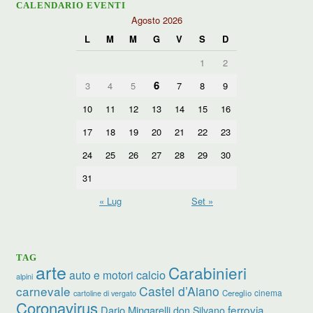
CALENDARIO EVENTI
Agosto 2026
L
M
M
G
V
S
D
1
2
6
3
4
5
7
8
9
10
11
12
13
14
15
16
17
18
19
20
21
22
23
24
25
26
27
28
29
30
31
« Lug
Set »
TAG
arte
Carabinieri
calcio
auto e motori
alpini
carnevale
Castel d’Aiano
cinema
Cereglio
cartoline di vergato
Coronavirus
ferrovia
Dario Mingarelli
don Silvano