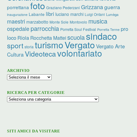
foto
Grizzana
guerra
porrettana
Graziano Pederzani
libri
luciano marchi
Labante
Luigi Ontani
Lumèga
inaugurazione
musica
maestri
marzabotto
Monte Sole
Montovolo
parrocchia
ospedale
pro
Porretta Soul Festival
Porretta Terme
sindaco
scuola
loco
Riola
Rocchetta Mattei
turismo
Vergato
sport
Vergato Arte
storia
volontariato
Videoteca
Cultura
ARCHIVIO
Archivio
RICERCA PER CATEGORIE
Ricerca
per
categorie
SITI AMICI DA VISITARE