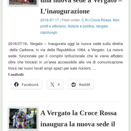
una nuova sede a Vergato –
L’inaugurazione
2016-07-17
| Filed under:
C.R.I Croce Rossa
,
Non
profit e attivismo
,
Notizie e politica
,
Vergato
capoluogo
2016/07/16, Vergato – Inaugurata oggi la nuova sede sulla diretta
della Carbona, in via della Repubblica 1064, a Vergato. La nuova
sede, funzionale per il compito istituzionale che le viene affidato
oltre che trovarsi in un’area accessibile alle vie di comunicazione
trova nei nuovi locali ampi spazi per sale riunioni, …
Condividi:
Facebook
X
Reddit
A Vergato la Croce Rossa
inaugura la nuova sede il