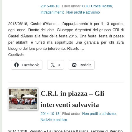
2015-08-18
| Filed under:
C.R.I Croce Rossa
,
Intrattenimento
,
Non profit e attivismo
2015/08/18, Castel d’Aiano – L’appuntamento è per il 13 agosto,
ogni anno, l’invito del dott. Giuseppe Argentieri del gruppo CRI di
Castel d’Aiano alla fine della festa 2015. Una festa, festa di paese
per abitanti e turisti ma soprattutto una garanzia per chi avrà
bisogno del loro pronto intervento. Risorto …
Condividi:
Facebook
X
Reddit
C.R.I. in piazza – Gli
interventi salvavita
2014-10-18
| Filed under:
Non profit e attivismo
,
Notizie e politica
2014/10/18, Vergato – La Croce Rossa Italiana, sezione di Vergato,