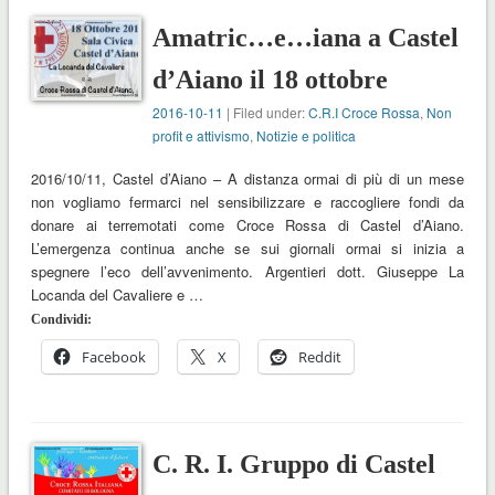
Amatric…e…iana a Castel
d’Aiano il 18 ottobre
2016-10-11
| Filed under:
C.R.I Croce Rossa
,
Non
profit e attivismo
,
Notizie e politica
2016/10/11, Castel d’Aiano – A distanza ormai di più di un mese
non vogliamo fermarci nel sensibilizzare e raccogliere fondi da
donare ai terremotati come Croce Rossa di Castel d’Aiano.
L’emergenza continua anche se sui giornali ormai si inizia a
spegnere l’eco dell’avvenimento. Argentieri dott. Giuseppe La
Locanda del Cavaliere e …
Condividi:
Facebook
X
Reddit
C. R. I. Gruppo di Castel