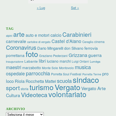
« Lug
Set »
TAG
arte
Carabinieri
calcio
auto e motori
alpini
carnevale
Castel d’Aiano
cinema
Cereglio
cartoline di vergato
Coronavirus
ferrovia
Dario Mingarelli
don Silvano
foto
Grizzana
guerra
porrettana
Graziano Pederzani
libri
luciano marchi
Labante
Luigi Ontani
Lumèga
inaugurazione
musica
maestri
marzabotto
Monte Sole
Montovolo
parrocchia
ospedale
pro
Porretta Soul Festival
Porretta Terme
sindaco
scuola
loco
Riola
Rocchetta Mattei
turismo
Vergato
sport
Vergato Arte
storia
volontariato
Videoteca
Cultura
ARCHIVIO
Archivio