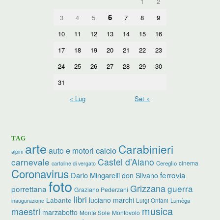
1
2
6
3
4
5
7
8
9
10
11
12
13
14
15
16
17
18
19
20
21
22
23
24
25
26
27
28
29
30
31
« Lug
Set »
TAG
arte
Carabinieri
calcio
auto e motori
alpini
carnevale
Castel d’Aiano
cinema
Cereglio
cartoline di vergato
Coronavirus
ferrovia
Dario Mingarelli
don Silvano
foto
Grizzana
guerra
porrettana
Graziano Pederzani
libri
Labante
luciano marchi
Luigi Ontani
Lumèga
inaugurazione
musica
maestri
marzabotto
Monte Sole
Montovolo