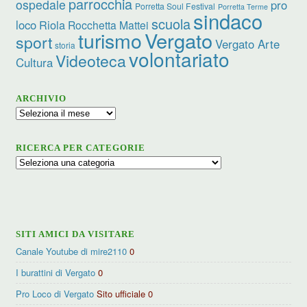
parrocchia
ospedale
pro
Porretta Soul Festival
Porretta Terme
sindaco
scuola
loco
Riola
Rocchetta Mattei
Vergato
turismo
sport
Vergato Arte
storia
volontariato
Videoteca
Cultura
ARCHIVIO
Archivio
RICERCA PER CATEGORIE
Ricerca
per
categorie
SITI AMICI DA VISITARE
Canale Youtube di mire2110
0
I burattini di Vergato
0
Pro Loco di Vergato
Sito ufficiale 0