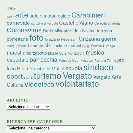
TAG
arte
Carabinieri
calcio
auto e motori
alpini
carnevale
Castel d’Aiano
cinema
Cereglio
cartoline di vergato
Coronavirus
ferrovia
Dario Mingarelli
don Silvano
foto
Grizzana
guerra
porrettana
Graziano Pederzani
libri
luciano marchi
Labante
Luigi Ontani
Lumèga
inaugurazione
musica
maestri
marzabotto
Monte Sole
Montovolo
parrocchia
ospedale
pro
Porretta Soul Festival
Porretta Terme
sindaco
scuola
loco
Riola
Rocchetta Mattei
turismo
Vergato
sport
Vergato Arte
storia
volontariato
Videoteca
Cultura
ARCHIVIO
Archivio
RICERCA PER CATEGORIE
Ricerca