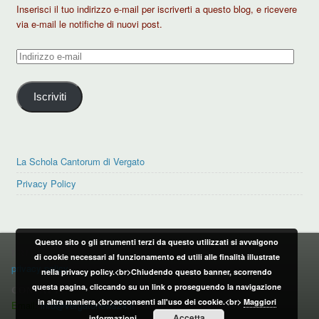
Inserisci il tuo indirizzo e-mail per iscriverti a questo blog, e ricevere
via e-mail le notifiche di nuovi post.
Indirizzo
e-
mail
Iscriviti
La Schola Cantorum di Vergato
Privacy Policy
Questo sito o gli strumenti terzi da questo utilizzati si avvalgono
PRIVACY POLICY
di cookie necessari al funzionamento ed utili alle finalità illustrate
privacy policy
nella privacy policy.<br>Chiudendo questo banner, scorrendo
questa pagina, cliccando su un link o proseguendo la navigazione
CONTATTI:
in altra maniera,<br>acconsenti all'uso dei cookie.<br>
Maggiori
Email:
info@vergatonews24.it
Accetta
informazioni