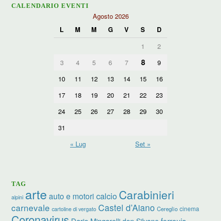
CALENDARIO EVENTI
Agosto 2026
L
M
M
G
V
S
D
1
2
8
3
4
5
6
7
9
10
11
12
13
14
15
16
17
18
19
20
21
22
23
24
25
26
27
28
29
30
31
« Lug
Set »
TAG
arte
Carabinieri
calcio
auto e motori
alpini
carnevale
Castel d’Aiano
cinema
Cereglio
cartoline di vergato
Coronavirus
ferrovia
Dario Mingarelli
don Silvano