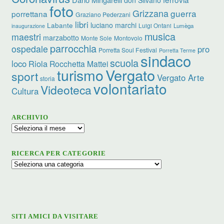
foto
Grizzana
guerra
porrettana
Graziano Pederzani
libri
luciano marchi
Labante
Luigi Ontani
Lumèga
inaugurazione
musica
maestri
marzabotto
Monte Sole
Montovolo
parrocchia
ospedale
pro
Porretta Soul Festival
Porretta Terme
sindaco
scuola
loco
Riola
Rocchetta Mattei
turismo
Vergato
sport
Vergato Arte
storia
volontariato
Videoteca
Cultura
ARCHIVIO
Archivio
RICERCA PER CATEGORIE
Ricerca
per
categorie
SITI AMICI DA VISITARE