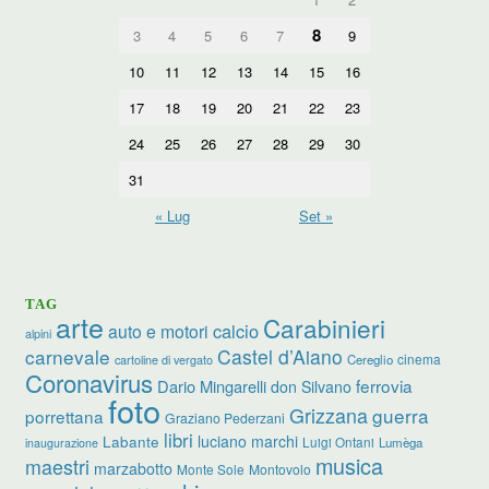
8
3
4
5
6
7
9
10
11
12
13
14
15
16
17
18
19
20
21
22
23
24
25
26
27
28
29
30
31
« Lug
Set »
TAG
arte
Carabinieri
calcio
auto e motori
alpini
carnevale
Castel d’Aiano
cinema
Cereglio
cartoline di vergato
Coronavirus
ferrovia
Dario Mingarelli
don Silvano
foto
Grizzana
guerra
porrettana
Graziano Pederzani
libri
luciano marchi
Labante
Luigi Ontani
Lumèga
inaugurazione
musica
maestri
marzabotto
Monte Sole
Montovolo