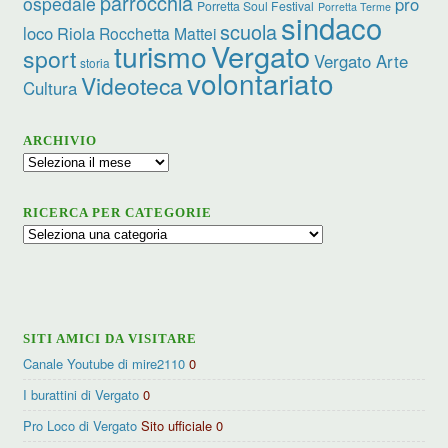
parrocchia
ospedale
pro
Porretta Soul Festival
Porretta Terme
sindaco
scuola
loco
Riola
Rocchetta Mattei
turismo
Vergato
sport
Vergato Arte
storia
volontariato
Videoteca
Cultura
ARCHIVIO
Archivio
RICERCA PER CATEGORIE
Ricerca
per
categorie
SITI AMICI DA VISITARE
Canale Youtube di mire2110
0
I burattini di Vergato
0
Pro Loco di Vergato
Sito ufficiale 0