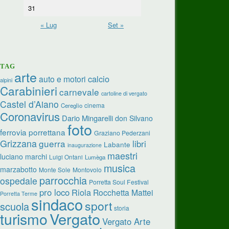
31
« Lug
Set »
TAG
arte
calcio
auto e motori
alpini
Carabinieri
carnevale
cartoline di vergato
Castel d’Aiano
cinema
Cereglio
Coronavirus
Dario Mingarelli
don Silvano
foto
ferrovia porrettana
Graziano Pederzani
Grizzana
guerra
libri
Labante
inaugurazione
maestri
luciano marchi
Luigi Ontani
Lumèga
musica
marzabotto
Monte Sole
Montovolo
parrocchia
ospedale
Porretta Soul Festival
pro loco
Riola
Rocchetta Mattei
Porretta Terme
sindaco
sport
scuola
storia
turismo
Vergato
Vergato Arte