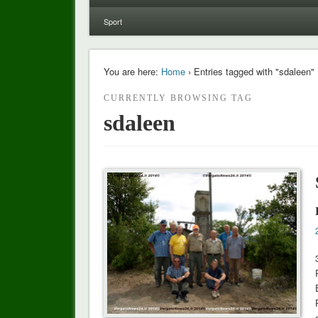
Sport
You are here:
Home
› Entries tagged with "sdaleen"
CURRENTLY BROWSING TAG
sdaleen