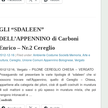
GLI “SDALEEN”
DELL’APPENNINO di Carboni
Enrico – Nr.2 Cereglio
2012-12-16
| Filed under:
Ambiente Costume Società Memoria
,
Arte e
cultura
,
Cereglio
,
Unione Comuni Appennino Bolognese
,
Vergato
2012/12/16, Vergato – PILONE CEREGLIO CHIESA – VERGATO
Proseguendo nel presentare le varie tipologie di “sdaleen” che si
possono trovare nell’Appennino, quello di Cereglio – Chiesa,
appartiene alla categoria dei piloni, cioè di quelli costruiti in muratura
di soli mattoni o sassi o più spesso in muratura mista, che poi
vengono intonacati e …
Condividi: