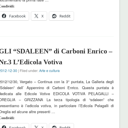
Condividi:
Facebook
X
Reddit
GLI “SDALEEN” di Carboni Enrico –
Nr.3 L’Edicola Votiva
2012-12-30
| Filed under:
Arte e cultura
2012/12/30, Vergato – Continua con la 3° puntata, La Galleria degli
“Sdaleen” dell’ Appennino di Carboni Enrico. Questa puntata è
dedicata alle Edicole Votive EDICOLA VOTIVA PELAGALLI –
OREGLIA – GRIZZANA La terza tipologia di “sdaleen” che
presentiamo è l’edicola votiva, in particolare l’Edicola Pelagalli di
Oreglia ed alcune altre presenti …
Condividi:
Facebook
X
Reddit