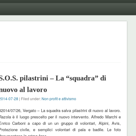
S.O.S. pilastrini – La “squadra” di
nuovo al lavoro
2014-07-28
| Filed under:
Non profit e attivismo
32014/07/26, Vergato – La squadra salva pilastrini di nuovo al lavoro.
Razola è il luogo prescelto per il nuovo intervento. Alfredo Marchi e
Enrico Carboni a capo di un un gruppo di volontari, Alpini, Avis,
Protezione civile, e semplici volontari di pala e badile. Le foto
documentano la prima fase …