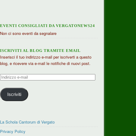
EVENTI CONSIGLIATI DA VERGATONEWS24
Non ci sono eventi da segnalare
ISCRIVITI AL BLOG TRAMITE EMAIL
Inserisci il tuo indirizzo e-mail per iscriverti a questo
blog, e ricevere via e-mail le notifiche di nuovi post.
Indirizzo
e-
mail
Iscriviti
La Schola Cantorum di Vergato
Privacy Policy