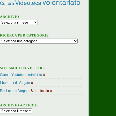
volontariato
Videoteca
Cultura
ARCHIVIO
Archivio
RICERCA PER CATEGORIE
Ricerca
per
categorie
SITI AMICI DA VISITARE
Canale Youtube di mire2110
0
I burattini di Vergato
0
Pro Loco di Vergato
Sito ufficiale 0
ARCHIVIO ARTICOLI
Archivio
articoli