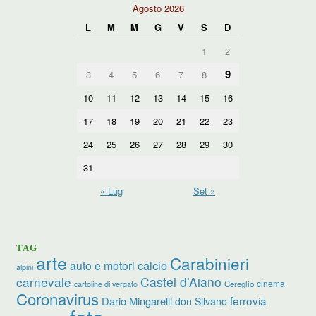
Agosto 2026
L
M
M
G
V
S
D
1
2
9
3
4
5
6
7
8
10
11
12
13
14
15
16
17
18
19
20
21
22
23
24
25
26
27
28
29
30
31
« Lug
Set »
TAG
arte
Carabinieri
calcio
auto e motori
alpini
carnevale
Castel d’Aiano
cinema
Cereglio
cartoline di vergato
Coronavirus
ferrovia
Dario Mingarelli
don Silvano