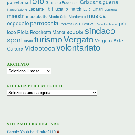
foto
Grizzana
guerra
porrettana
Graziano Pederzani
libri
luciano marchi
Labante
Luigi Ontani
Lumèga
inaugurazione
musica
maestri
marzabotto
Monte Sole
Montovolo
parrocchia
ospedale
pro
Porretta Soul Festival
Porretta Terme
sindaco
scuola
loco
Riola
Rocchetta Mattei
turismo
Vergato
sport
Vergato Arte
storia
volontariato
Videoteca
Cultura
ARCHIVIO
Archivio
RICERCA PER CATEGORIE
Ricerca
per
categorie
SITI AMICI DA VISITARE
Canale Youtube di mire2110
0