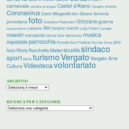
carnevale
Castel d’Aiano
cinema
Cereglio
cartoline di vergato
Coronavirus
ferrovia
Dario Mingarelli
don Silvano
foto
Grizzana
guerra
porrettana
Graziano Pederzani
libri
luciano marchi
Labante
Luigi Ontani
Lumèga
inaugurazione
musica
maestri
marzabotto
Monte Sole
Montovolo
parrocchia
ospedale
pro
Porretta Soul Festival
Porretta Terme
sindaco
scuola
loco
Riola
Rocchetta Mattei
turismo
Vergato
sport
Vergato Arte
storia
volontariato
Videoteca
Cultura
ARCHIVIO
Archivio
RICERCA PER CATEGORIE
Ricerca
per
categorie