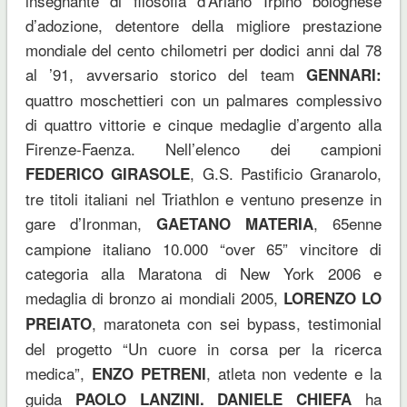
insegnante di filosofia d’Ariano Irpino bolognese
d’adozione, detentore della migliore prestazione
mondiale del cento chilometri per dodici anni dal 78
al ’91, avversario storico del team
GENNARI:
quattro moschettieri con un palmares complessivo
di quattro vittorie e cinque medaglie d’argento alla
Firenze-Faenza. Nell’elenco dei campioni
, G.S. Pastificio Granarolo,
FEDERICO GIRASOLE
tre titoli italiani nel Triathlon e ventuno presenze in
gare d’Ironman,
, 65enne
GAETANO MATERIA
campione italiano 10.000 “over 65” vincitore di
categoria alla Maratona di New York 2006 e
medaglia di bronzo ai mondiali 2005,
LORENZO LO
, maratoneta con sei bypass, testimonial
PREIATO
del progetto “Un cuore in corsa per la ricerca
medica”,
, atleta non vedente e la
ENZO PETRENI
guida
ha
PAOLO LANZINI.
DANIELE CHIEFA