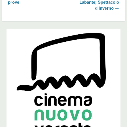
prove
Labante; Spettacolo
d’inverno →