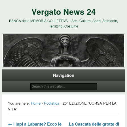
Vergato News 24
BANCA della MEMORIA COLLETTIVA – Arte, Cultura, Sport, Ambiente,
Territorio, Costume
Navigation
You are here:
Home
›
Podistica
› 20° EDIZIONE “CORSA PER LA
VITA”
← I lupi a Labante? Ecco le
La Cascata delle grotte di