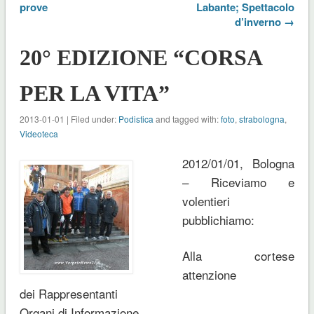
prove
Labante; Spettacolo
d’inverno →
20° EDIZIONE “CORSA
PER LA VITA”
2013-01-01 | Filed under:
Podistica
and tagged with:
foto
,
strabologna
,
Videoteca
2012/01/01, Bologna
– Riceviamo e
volentieri
pubblichiamo:
Alla cortese
attenzione
dei Rappresentanti
Organi di Informazione