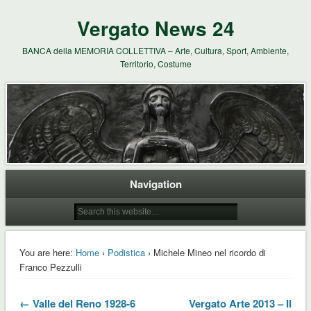
Vergato News 24
BANCA della MEMORIA COLLETTIVA – Arte, Cultura, Sport, Ambiente,
Territorio, Costume
Navigation
You are here:
Home
›
Podistica
› Michele Mineo nel ricordo di
Franco Pezzulli
← Valle del Reno 1928-6
Vergato Arte 2013 – Il