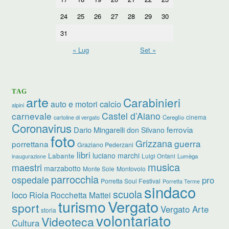
24
25
26
27
28
29
30
31
« Lug
Set »
TAG
arte
Carabinieri
calcio
auto e motori
alpini
carnevale
Castel d’Aiano
cinema
Cereglio
cartoline di vergato
Coronavirus
ferrovia
Dario Mingarelli
don Silvano
foto
Grizzana
guerra
porrettana
Graziano Pederzani
libri
Labante
luciano marchi
Luigi Ontani
Lumèga
inaugurazione
musica
maestri
marzabotto
Monte Sole
Montovolo
parrocchia
ospedale
pro
Porretta Soul Festival
Porretta Terme
sindaco
scuola
loco
Riola
Rocchetta Mattei
Vergato
turismo
sport
Vergato Arte
storia
volontariato
Videoteca
Cultura