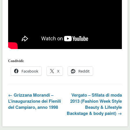
Condividi:
Facebook
X
Reddit
← Grizzana Morandi –
Vergato – Sfilata di moda
L’inaugurazione dei Fienili
2013 (Fashion Week Style
del Campiaro, anno 1998
Beauty & Lifestyle
Backstage & body paint) →