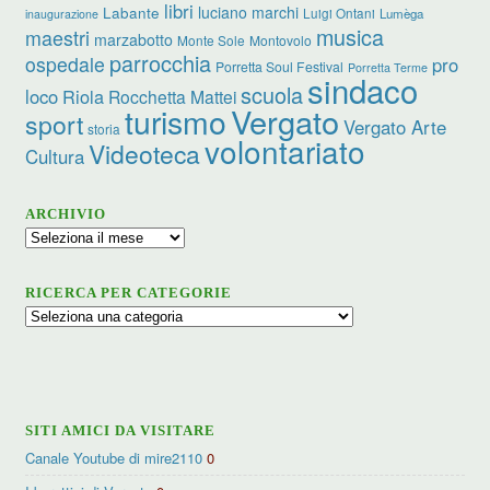
libri
luciano marchi
Labante
Luigi Ontani
Lumèga
inaugurazione
musica
maestri
marzabotto
Monte Sole
Montovolo
parrocchia
ospedale
pro
Porretta Soul Festival
Porretta Terme
sindaco
scuola
loco
Riola
Rocchetta Mattei
turismo
Vergato
sport
Vergato Arte
storia
volontariato
Videoteca
Cultura
ARCHIVIO
Archivio
RICERCA PER CATEGORIE
Ricerca
per
categorie
SITI AMICI DA VISITARE
Canale Youtube di mire2110
0