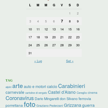
L
M
M
G
V
S
D
1
2
7
3
4
5
6
8
9
10
11
12
13
14
15
16
17
18
19
20
21
22
23
24
25
26
27
28
29
30
31
« Lug
Set »
TAG
arte
Carabinieri
calcio
auto e motori
alpini
carnevale
Castel d’Aiano
cinema
Cereglio
cartoline di vergato
Coronavirus
ferrovia
Dario Mingarelli
don Silvano
foto
Grizzana
guerra
porrettana
Graziano Pederzani