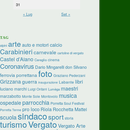
31
« Lug
Set »
TAG
arte
calcio
auto e motori
alpini
Carabinieri
carnevale
cartoline di vergato
Castel d’Aiano
cinema
Cereglio
Coronavirus
Dario Mingarelli
don Silvano
foto
ferrovia porrettana
Graziano Pederzani
Grizzana
guerra
libri
Labante
inaugurazione
maestri
luciano marchi
Luigi Ontani
Lumèga
musica
marzabotto
Monte Sole
Montovolo
parrocchia
ospedale
Porretta Soul Festival
pro loco
Riola
Rocchetta Mattei
Porretta Terme
sindaco
sport
scuola
storia
turismo
Vergato
Vergato Arte