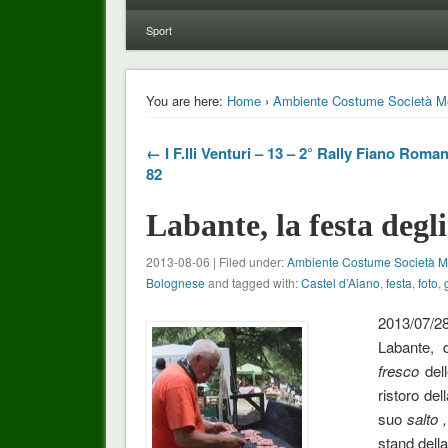
Sport
You are here:
Home
›
Ambiente Costume Società M
← I F.lli Venturi – 13 – 2° Rally Fiano Roman
82
Labante, la festa degl
2013-08-06 | Filed under:
Ambiente Costume Società 
Bolognese
and tagged with:
Castel d’Aiano
,
festa
,
foto
,
2013/07/2
Labante, 
fresco
del
ristoro de
suo
salto 
stand della