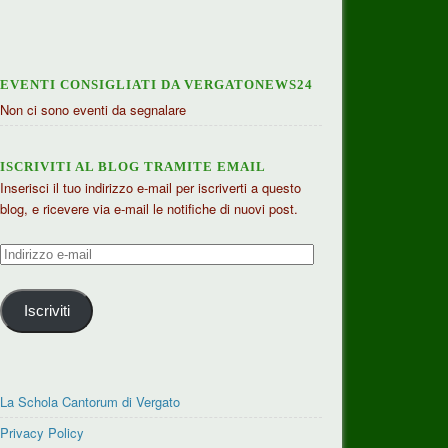
EVENTI CONSIGLIATI DA VERGATONEWS24
Non ci sono eventi da segnalare
ISCRIVITI AL BLOG TRAMITE EMAIL
Inserisci il tuo indirizzo e-mail per iscriverti a questo
blog, e ricevere via e-mail le notifiche di nuovi post.
Indirizzo
e-
mail
Iscriviti
La Schola Cantorum di Vergato
Privacy Policy