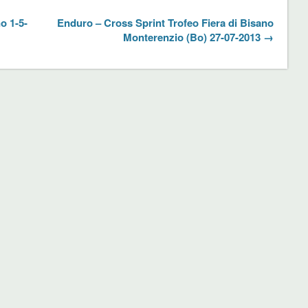
o 1-5-
Enduro – Cross Sprint Trofeo Fiera di Bisano
Monterenzio (Bo) 27-07-2013 →