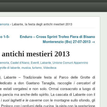
emoria
› Labante, la festa degli antichi mestieri 2013
o 1-5-
Enduro – Cross Sprint Trofeo Fiera di Bisano
Monterenzio (Bo) 27-07-2013 →
i antichi mestieri 2013
Memoria
,
Castel d'Aiano
,
Eventi
,
Labante
,
Unione Comuni Appennino
grotte di labante
,
musica
,
turismo
,
Videoteca
8, Labante – Tradizionale festa al Parco delle Grotte di
dedicato a don Gaetano Tanaglia, raccoglie
i cercatori di
le estati vergatesi e non solo. Ormai consacrato a luogo di
lla pancia ma anche dello spirito. La cascata di Labante con il
, i suoi laghetti e le caverne
con le montagne sullo sfondo, gli
 Proloco con i profumi della cucina, la pista con la postazione