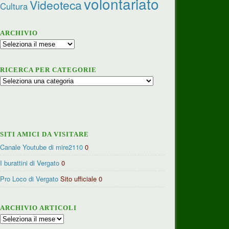
volontariato
Videoteca
Cultura
ARCHIVIO
Archivio
RICERCA PER CATEGORIE
Ricerca
per
categorie
SITI AMICI DA VISITARE
Canale Youtube di mire2110
0
I burattini di Vergato
0
Pro Loco di Vergato
Sito ufficiale 0
ARCHIVIO ARTICOLI
Archivio
articoli