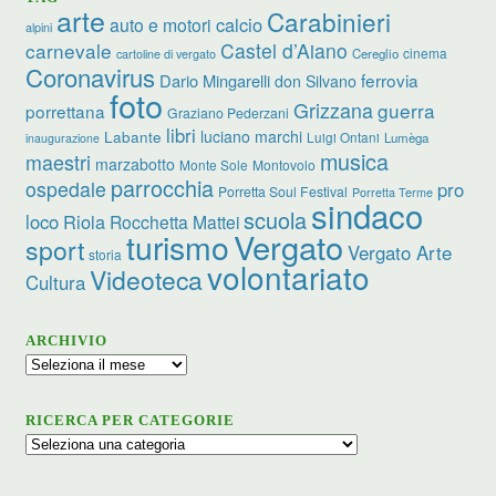
arte
Carabinieri
calcio
auto e motori
alpini
carnevale
Castel d’Aiano
cinema
Cereglio
cartoline di vergato
Coronavirus
ferrovia
Dario Mingarelli
don Silvano
foto
Grizzana
guerra
porrettana
Graziano Pederzani
libri
luciano marchi
Labante
Luigi Ontani
Lumèga
inaugurazione
musica
maestri
marzabotto
Monte Sole
Montovolo
parrocchia
ospedale
pro
Porretta Soul Festival
Porretta Terme
sindaco
scuola
loco
Riola
Rocchetta Mattei
turismo
Vergato
sport
Vergato Arte
storia
volontariato
Videoteca
Cultura
ARCHIVIO
Archivio
RICERCA PER CATEGORIE
Ricerca
per
categorie