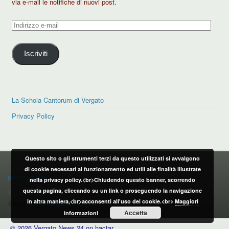
via e-mail le notifiche di nuovi post.
Indirizzo
e-
mail
Iscriviti
La Schola Cantorum di Vergato
Privacy Policy
Questo sito o gli strumenti terzi da questo utilizzati si avvalgono
PRIVACY POLICY
di cookie necessari al funzionamento ed utili alle finalità illustrate
privacy policy
nella privacy policy.<br>Chiudendo questo banner, scorrendo
questa pagina, cliccando su un link o proseguendo la navigazione
CONTATTI:
in altra maniera,<br>acconsenti all'uso dei cookie.<br>
Maggiori
Email:
info@vergatonews24.it
Accetta
informazioni
© 2026 Vergato News 24 on hactar