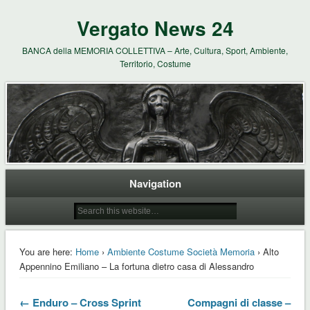
Vergato News 24
BANCA della MEMORIA COLLETTIVA – Arte, Cultura, Sport, Ambiente,
Territorio, Costume
Navigation
You are here:
Home
›
Ambiente Costume Società Memoria
› Alto
Appennino Emiliano – La fortuna dietro casa di Alessandro
← Enduro – Cross Sprint
Compagni di classe –