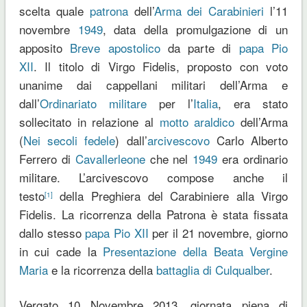
scelta quale
patrona
dell’
Arma dei Carabinieri
l’11
novembre
1949
, data della promulgazione di un
apposito
Breve apostolico
da parte di
papa Pio
XII
. Il titolo di
Virgo Fidelis
, proposto con voto
unanime dai cappellani militari dell’Arma e
dall’
Ordinariato militare
per l’
Italia
, era stato
sollecitato in relazione al
motto araldico
dell’Arma
(
Nei secoli fedele
) dall’
arcivescovo
Carlo Alberto
Ferrero di
Cavallerleone
che nel
1949
era ordinario
militare. L’arcivescovo compose anche il
testo
della
Preghiera del Carabiniere
alla
Virgo
[1]
Fidelis
. La ricorrenza della Patrona è stata fissata
dallo stesso
papa Pio XII
per il 21 novembre, giorno
in cui cade la
Presentazione della Beata Vergine
Maria
e la ricorrenza della
battaglia di Culqualber
.
Vergato 10 Novembre 2013, giornata piena di