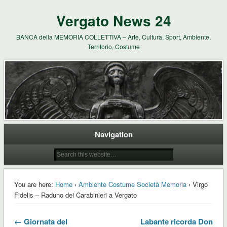
Vergato News 24
BANCA della MEMORIA COLLETTIVA – Arte, Cultura, Sport, Ambiente,
Territorio, Costume
Navigation
You are here:
Home
›
Ambiente Costume Società Memoria
› Virgo
Fidelis – Raduno dei Carabinieri a Vergato
← Giornata del
Labante ricorda Don