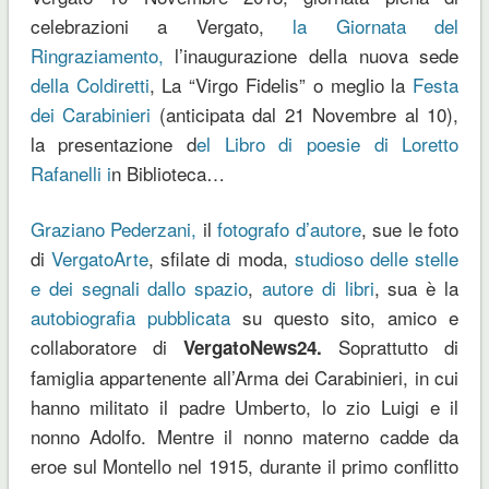
celebrazioni a Vergato,
la Giornata del
Ringraziamento,
l’inaugurazione della nuova sede
della Coldiretti
, La “Virgo Fidelis” o meglio la
Festa
dei Carabinieri
(anticipata dal 21 Novembre al 10),
la presentazione d
el Libro di poesie di Loretto
Rafanelli i
n Biblioteca…
Graziano Pederzani,
il
fotografo d’autore
, sue le foto
di
VergatoArte
, sfilate di moda,
studioso delle stelle
e dei segnali dallo spazio
,
autore di libri
, sua è la
autobiografia pubblicata
su questo sito, amico e
collaboratore di
Soprattutto di
VergatoNews24.
famiglia appartenente all’Arma dei Carabinieri, in cui
hanno militato il padre Umberto, lo zio Luigi e il
nonno Adolfo. Mentre il nonno materno cadde da
eroe sul Montello nel 1915, durante il primo conflitto